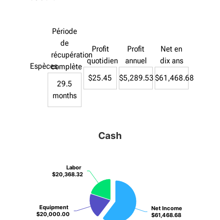
Période
de
Profit
Profit
Net en
récupération
quotidien
annuel
dix ans
Espèces
complète
$25.45
$5,289.53
$61,468.68
29.5
months
Cash
Labor
Labor
$20,368.32
$20,368.32
Equipment
Equipment
Net Income
Net Income
$20,000.00
$20,000.00
$61,468.68
$61,468.68