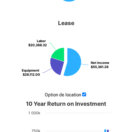
Lease
Labor
Labor
$20,368.32
$20,368.32
Net Income
Net Income
$55,361.28
$55,361.28
Equipment
Equipment
$26,112.00
$26,112.00
Option de location
10 Year Return on Investment
1 000k
750k