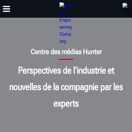
FORMATION
PRODUITS
ASSISTANCE
À PROPOS
Centre des médias Hunter
Perspectives de l’industrie et
nouvelles de la compagnie par les
experts