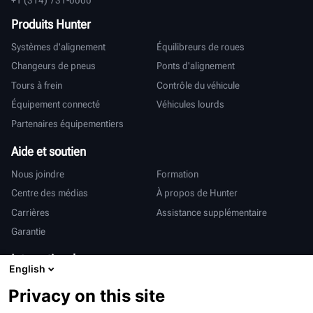
Produits Hunter
Systèmes d'alignement
Équilibreurs de roues
Changeurs de pneus
Ponts d'alignement
Tours à frein
Contrôle du véhicule
Équipement connecté
Véhicules lourds
Partenaires équipementiers
Aide et soutien
Nous joindre
Formation
Centre des médias
À propos de Hunter
Carrières
Assistance supplémentaire
Garantie
International
English
Ventes et services
Deutsch
Privacy on this site
亨特中国