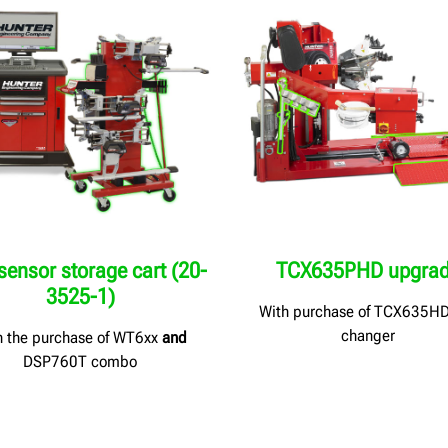
sensor storage cart (20-
TCX635PHD upgra
3525-1)
With purchase of TCX635HD 
changer
h the purchase of WT6xx
and
DSP760T combo