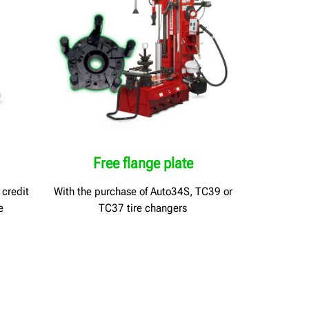
Free flange plate
 credit
With the purchase of Auto34S, TC39 or
e
TC37 tire changers