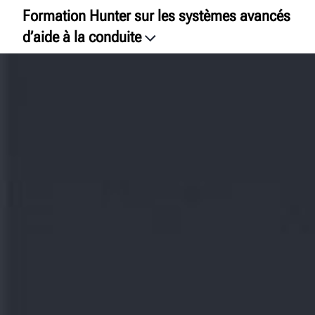
Formation Hunter sur les systèmes avancés
d’aide à la conduite
Introduction
Voir la vidéo
Recherche de cours
Apprendre
Analysez
Découvrez
Démonstration
Hunter University
Clavardons