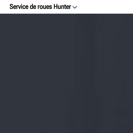
Service de roues Hunter
Introduction
Équilibreurs de roues
Changeurs de pneus à retenue centrale
Changeurs de pneus traditionnels
Service de freins sur véhicule
Service de frein de banc
Hunter University
Clavardons