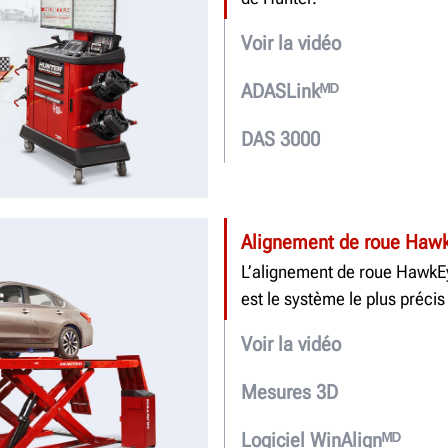
Voir la vidéo
ADASLinkᴹᴰ
DAS 3000
Alignement de roue Hawk
L’alignement de roue HawkEye
est le système le plus précis e
Voir la vidéo
Mesures 3D
Logiciel WinAlignᴹᴰ