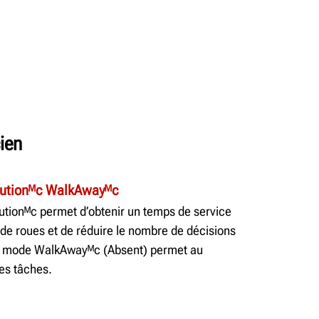
ien
lutionᴹc WalkAwayᴹc
tionᴹc permet d’obtenir un temps de service
 de roues et de réduire le nombre de décisions
 Le mode WalkAwayᴹc (Absent) permet au
res tâches.