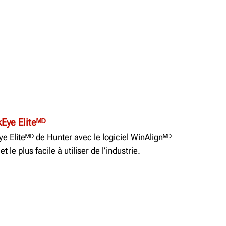
Eye Eliteᴹᴰ
 Eliteᴹᴰ de Hunter avec le logiciel WinAlignᴹᴰ
t le plus facile à utiliser de l’industrie.