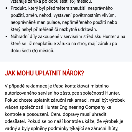
vztahuje záruka po dobu šesti (6) měsíců.
Produkt, který byl předmětem zneužití, nesprávného
použití, změn, nehod, vystavení povětrnostním vlivům,
neoprávněné manipulace, nepřiměřeného použití nebo
který nebyl přiměřeně či nezbytně udržován.
Náhradní díly zakoupené v servisním středisku Hunter a na
které se již neuplatňuje záruka na stroj, mají záruku po
dobu šesti (6) měsíců.
JAK MOHU UPLATNIT NÁROK?
V případě reklamace je třeba kontaktovat místního
autorizovaného servisního zástupce společnosti Hunter.
Pokud chcete uplatnit záruční reklamaci, musí být výrobek
vrácen společnosti Hunter Engineering Company ke
kontrole a posouzení. Cenu dopravy musí uhradit
odesílatel. Pokud se po naší kontrole ukáže, že výrobek je
vadný a byly splněny podmínky týkající se záruční lhůty,