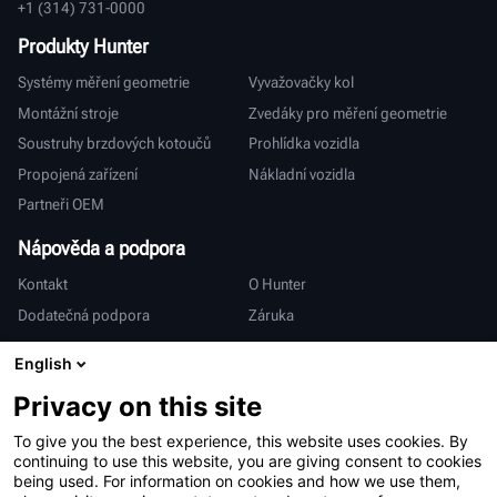
+1 (314) 731-0000
Produkty Hunter
Systémy měření geometrie
Vyvažovačky kol
Montážní stroje
Zvedáky pro měření geometrie
Soustruhy brzdových kotoučů
Prohlídka vozidla
Propojená zařízení
Nákladní vozidla
Partneři OEM
Nápověda a podpora
Kontakt
O Hunter
Dodatečná podpora
Záruka
Mezinárodní
English
Prodej a servis
Deutsch
Privacy on this site
亨特中国
To give you the best experience, this website uses cookies. By
continuing to use this website, you are giving consent to cookies
being used. For information on cookies and how we use them,