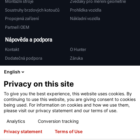
Montážní stroje
Zvedáky pro měření geometrie
Soustruhy brzdových kotoučů
Prohlídka vozidla
Propojená zařízení
Nákladní vozidla
Partneři OEM
Nápověda a podpora
Kontakt
O Hunter
Dodatečná podpora
Záruka
Mezinárodní
English
Prodej a servis
Deutsch
Privacy on this site
亨特中国
To give you the best experience, this website uses cookies. By
continuing to use this website, you are giving consent to cookies
being used. For information on cookies and how we use them,
please visit our privacy statement and our terms of use.
Analytics
Conversion tracking
Privacy statement
Terms of Use
Podmínky používání
Zásady ochrany osobních údajů