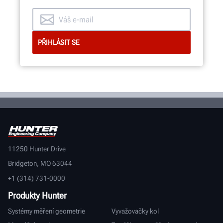
11250 Hunter Drive
Bridgeton, MO 63044
+1 (314) 731-0000
Produkty Hunter
Systémy měření geometrie
Vyvažovačky kol