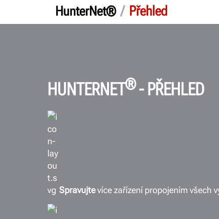
/
Přehled
HunterNet®
®
HUNTERNET
- PŘEHLED
Spravujte
více zařízení propojením všech v