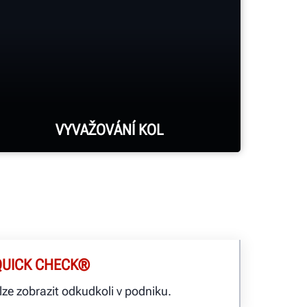
VYVAŽOVÁNÍ KOL
Vyvažovačky kol Road Force® Elite
eliminují vibrace, které jiné
vyvažovačky kol eliminovat
nemohou, a hlásí je do systému
QUICK CHECK®
HunerNet®, takže můžete odkudkoli
lze zobrazit odkudkoli v podniku.
vidět, že práce byla provedena