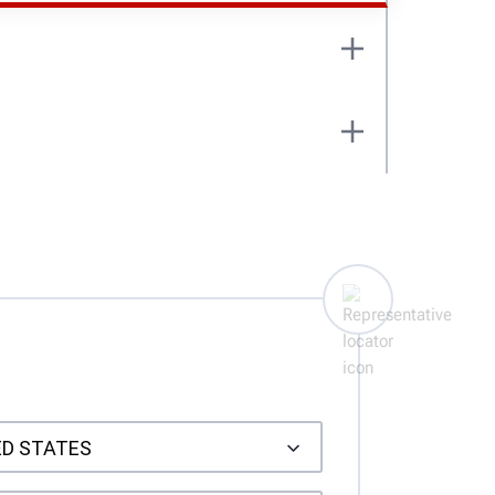
správně.
ýsledky měření geometrie a odešlete je
DALŠÍ INFORMACE
vně.
, včetně Road Force® a potřebných