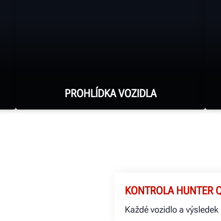
PROHLÍDKA VOZIDLA
Zaznamenejte výsledky geometrie a
kontroly pneumatik pomocí
bezobslužného zařízení Hunter
KONTROLA HUNTER 
DALŠÍ INFORMACE
Každé vozidlo a výsledek 