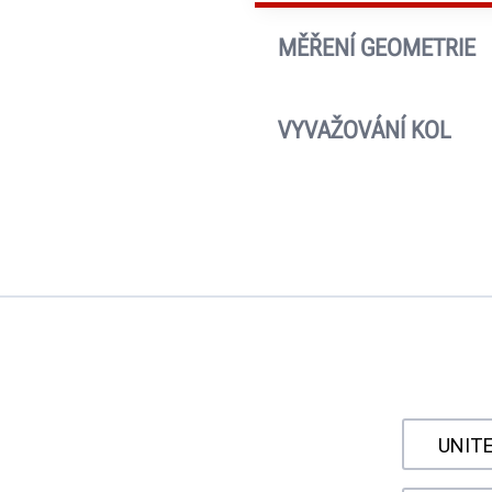
MĚŘENÍ GEOMETRIE
Vyhledejte si předchozí v
zákazníkovi nebo pojišťo
VYVAŽOVÁNÍ KOL
Každý výsledek vyvážení
závaží, se ukládá.