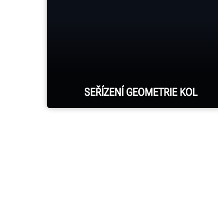
SEŘÍZENÍ GEOMETRIE KOL
Systémy Hunter HawkEye Elite®
hlásí každé seřízení geometrie kol.
DALŠÍ INFORMACE