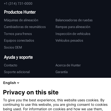
+1 (314) 731-0000
Productos Hunter
Máquinas de alineación
Balanceadoras de ruedas
Cambiadoras de neumáticos
Rampas para alineación
Tornos para frenos
Inspección de vehículos
Equipos conectados
Vehículos pesados
Socios OEM
Ayuda y soporte
Contacto
Acerca de Hunter
Soporte adicional
Garantía
Internacional
English
Ventas y servicio
Deutsch
Privacy on this site
亨特中国
To give you the best experience, this website uses cookies. By
continuing to use this website, you are giving consent to cookies
being used. For information on cookies and how we use them,