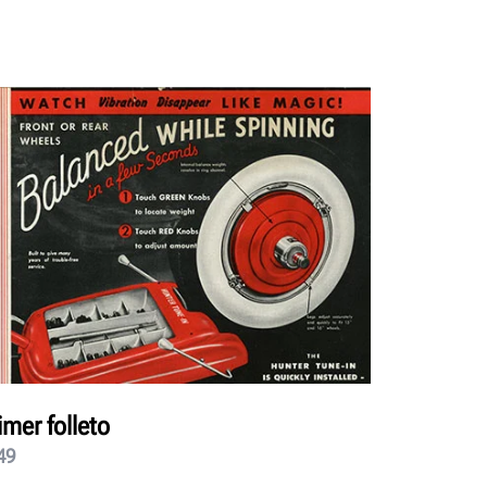
imer folleto
49