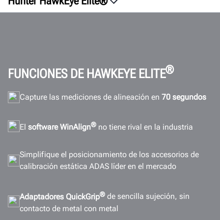
Hunter HawkEye Elite®
Generalidades
Videos
QuickGrip
Software
®
FUNCIONES DE HAWKEYE ELITE
ADAS
Capture las mediciones de alineación en
70 segundos
Eficiencia
Configuraciones
®
El
software
WinAlign
no tiene rival en la industria
ROI
Conectividad
Simplifique el posicionamiento de los accesorios de
calibración estática ADAS líder en el mercado
Galería
Documentos
®
Adaptadores QuickGrip
de sencilla sujeción, sin
OBTENGA UNA COTIZACIÓN
contacto de metal con metal