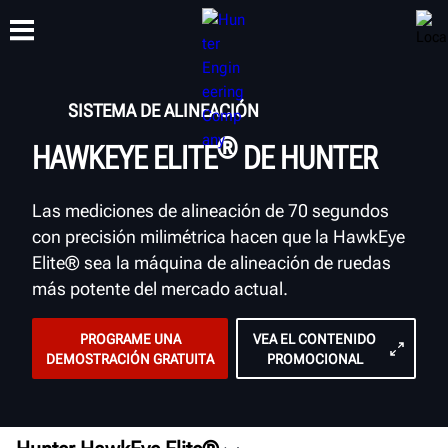
SISTEMA DE ALINEACIÓN
CAPACITACIÓN
®
PRODUCTOS
SOPORTE
ACERCA DE
HAWKEYE ELITE
DE HUNTER
Las mediciones de alineación de 70 segundos
con precisión milimétrica hacen que la HawkEye
Elite® sea la máquina de alineación de ruedas
más potente del mercado actual.
PROGRAME UNA
VEA EL CONTENIDO
DEMOSTRACIÓN GRATUITA
PROMOCIONAL