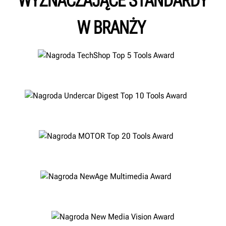
WYZNACZAJĄCE STANDARDY
W BRANŻY