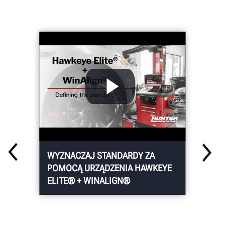
Uprość pozycjonowanie
najlepszych na rynku
czujników ADAS dzięki
kamerom marki Hunter.
WYZNACZAJ STANDARDY ZA
POMOCĄ URZĄDZENIA HAWKEYE
ELITE® + WINALIGN®