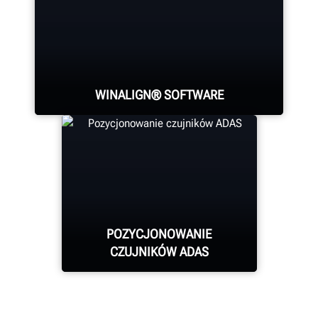
Cztery kamery o wysokiej
rozdzielczości umożliwiają
precyzyjne pomiary i regulacje
WINALIGN® SOFTWARE
geometrii poszczególnych kół.
WinAlign® is the industry-standard,
providing more than a dozen
patented features for fast and
accurate alignments.
POZYCJONOWANIE
CZUJNIKÓW ADAS