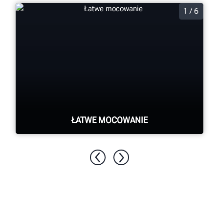
1 / 6
ŁATWE MOCOWANIE
Ramiona ze sprężynami i dźwignią
zapewniają zamocowanie do opony.
Mimośrodowe mocowanie nie ma
wpływu na dokładność.