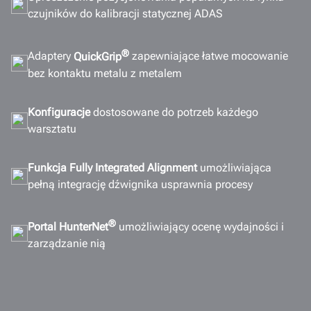
czujników do kalibracji statycznej ADAS
UZYSKAJ OFERTĘ
®
Adaptery
QuickGrip
zapewniające łatwe mocowanie
bez kontaktu metalu z metalem
Konfiguracje
dostosowane do potrzeb każdego
warsztatu
Funkcja Fully Integrated Alignment
umożliwiająca
pełną integrację dźwignika usprawnia procesy
®
Portal HunterNet
umożliwiający ocenę wydajności i
zarządzanie nią