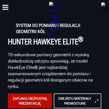
SYSTEM DO POMIARU I REGULACJI
GEOMETRII KÓŁ
SZKOLENIA
PRODUKTY
WSPARCIE
O NAS
®
HUNTER HAWKEYE ELITE
70-sekundowe pomiary geometrii z wysoką
dokładnością odczytu sprawiają, że model
HawkEye Elite® jest najbardziej
zaawansowanym urządzeniem do pomiaru i
regulacji geometrii kół dostępnym obecnie na
rynku.
ZAPLANUJ BEZPŁATNĄ
OBEJRZYJ MATERIAŁY
PREZENTACJĘ
PROMOCYJNE