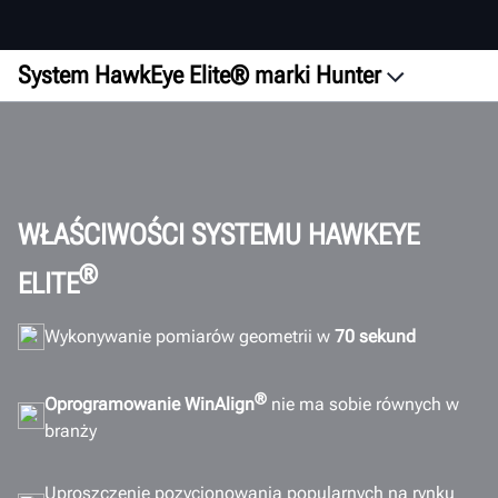
System HawkEye Elite® marki Hunter
Przegląd
Filmy
QuickGrip
Oprogramowanie
WŁAŚCIWOŚCI SYSTEMU HAWKEYE
ADAS
®
ELITE
Wydajność
Wykonywanie pomiarów geometrii w
70 sekund
Konfiguracje
Zwrot z inwestycji
®
Oprogramowanie WinAlign
nie ma sobie równych w
Łączność
branży
Galeria
Dokumenty
Uproszczenie pozycjonowania popularnych na rynku