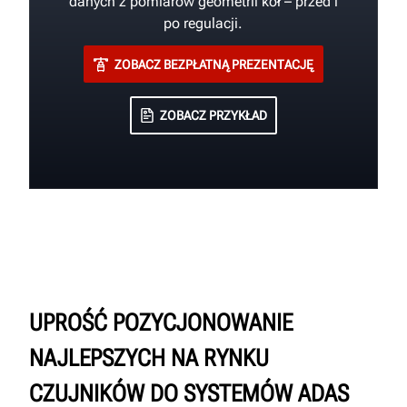
danych z pomiarów geometrii kół – przed i
po regulacji.
ZOBACZ BEZPŁATNĄ PREZENTACJĘ
ZOBACZ PRZYKŁAD
UPROŚĆ POZYCJONOWANIE
NAJLEPSZYCH NA RYNKU
CZUJNIKÓW DO SYSTEMÓW ADAS