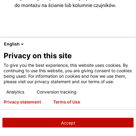
do montażu na ścianie lub kolumnie czujników.
English
Privacy on this site
ABY ZAPEWNIĆ LEPSZĄ OBSŁUGĘ,
To give you the best experience, this website uses cookies. By
continuing to use this website, you are giving consent to cookies
SKONTAKTUJEMY CIĘ Z LOKALNYM
being used. For information on cookies and how we use them,
ZESPOŁEM FIRMY HUNTER
please visit our privacy statement and our terms of use.
Wyślij wiadomość do lokalnego konsultanta
Analytics
Conversion tracking
biznesowego firmy Hunter, aby otrzymać bezpłatną
Privacy statement
Terms of Use
ofertę lub prezentację produktu.
Niniejszy formularz kontaktowy służy do składania
uzasadnionych zapytań dotyczących sprzętu i usług firmy
Accept
Hunter. Używanie go w innych celach jest zabronione;
korespondencja nie na temat będzie odrzucana. Patrz: