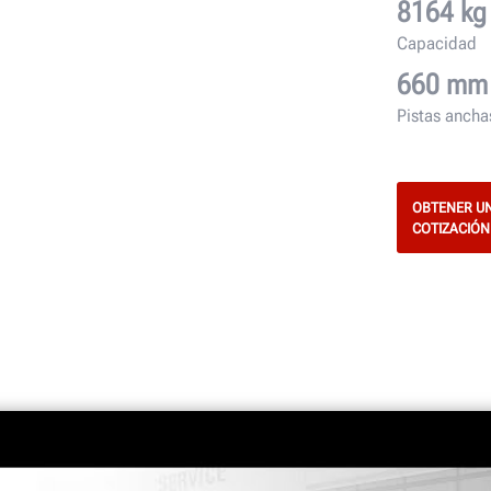
8164 kg
Capacidad
660 mm
Pistas ancha
OBTENER U
COTIZACIÓN