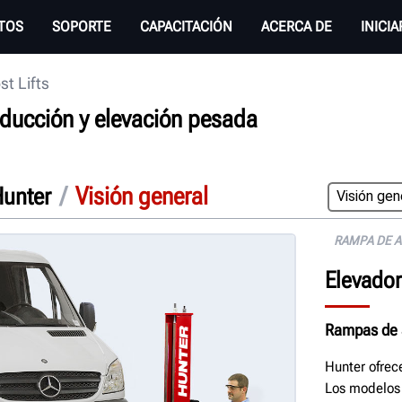
TOS
SOPORTE
CAPACITACIÓN
ACERCA DE
INICI
st Lifts
oducción y elevación pesada
/
Visión general
Hunter
RAMPA DE A
Elevador
Rampas de a
Hunter ofrec
Los modelos d