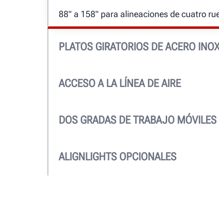
88" a 158" para alineaciones de cuatro ru
PLATOS GIRATORIOS DE ACERO INO
Se incluye como estándar para una vida d
fáciles y precisas. Los platos giratorios 
ACCESO A LA LÍNEA DE AIRE
facilidad de uso.
El aire suministrado a las tomas y puertos 
como estándar.
DOS GRADAS DE TRABAJO MÓVILES
Robustas, ligeras y seguras en múltiples 
convenientes
ALIGNLIGHTS OPCIONALES
Vea dónde trabaja. Las luces se apagan
cuando se baja la rampa y se encienden c