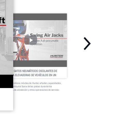
OS NUEVOS GATOS NEUMÁTICOS OSCILANTES DE
UNTER PARA ELEVADORAS DE VEHÍCULOS EN UN
ISTAZO
os gatos neumáticos móviles de Hunter añaden capacidades
ra levantar vehículos fuera de las pistas durante los
ocedimientos de alineación y otras operaciones de servicio
ltiple.