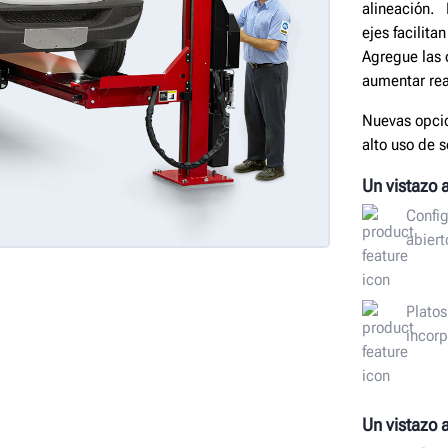
alineación. 
ejes facilit
Agregue las 
aumentar re
Nuevas opcio
alto uso de s
Un vistazo 
Config
abiert
Platos
incor
Un vistazo 