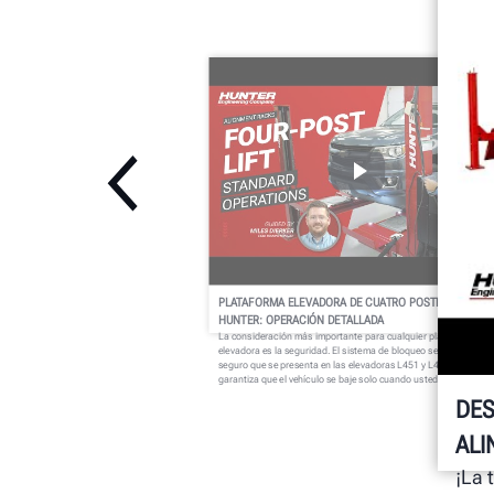
PLATAFORMA ELEVADORA DE CUATRO POSTES DE
HUNTER: OPERACIÓN DETALLADA
La consideración más importante para cualquier plataforma
elevadora es la seguridad. El sistema de bloqueo sencillo pero
seguro que se presenta en las elevadoras L451 y L454 de Hunte
garantiza que el vehículo se baje solo cuando usted lo desee.
DES
ALI
¡La 