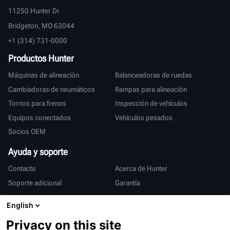
11250 Hunter Dr
Bridgeton, MO 63044
+1 (314) 731-0000
Productos Hunter
Máquinas de alineación
Balanceadoras de ruedas
Cambiadoras de neumáticos
Rampas para alineación
Tornos para frenos
Inspección de vehículos
Equipos conectados
Vehículos pesados
Socios OEM
Ayuda y soporte
Contacto
Acerca de Hunter
Soporte adicional
Garantía
Internacional
English
Ventas y servicio
Deutsch
Privacy on this site