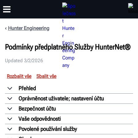
Hunter Engineering
ŠKOLENÍ
PRODUKTY
PODPORA
O SPOLEČNOSTI
Podmínky předplatného Služby HunterNet®
Updated 3/2/2026
Rozbalit vše
Sbalit vše
Přehled
Oprávněnost uživatele; nastavení účtu
Bezpečnost účtu
Vaše odpovědnosti
Povolené používání služby