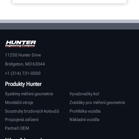
11250 Hunter Drive
Bridgeton, MO 63044
+1 (314) 731-0000
Produkty Hunter
Systémy měření geometrie
Vyvažovačky kol
Montážní stroje
Zvedáky pro měření geometrie
Soustruhy brzdových kotoučů
Prohlídka vozidla
Propojená zařízení
Nákladní vozidla
Partneři OEM