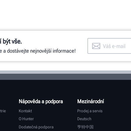
 být vše.
e a dostávejte nejnovější informace!
Nápověda a podpora
Mezinárodní
trie
Kontakt
Prodej a servis
O Hunter
Deutsch
Dodatečná podpora
亨特中国