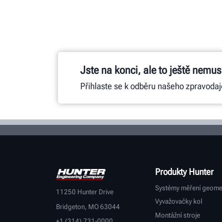
Jste na konci, ale to ještě nemusí
Přihlaste se k odběru našeho zpravodaj
Produkty Hunter
Systémy měření geome
11250 Hunter Drive
Vyvažovačky kol
Bridgeton, MO 63044
Montážní stroje
+1 (314) 731-0000