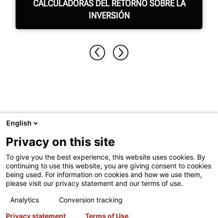
CALCULADORAS DEL RETORNO SOBRE LA
INVERSIÓN
Conozca su retorno sobre la inversión al
comprar equipos Hunter.
VER LAS CALCULADORAS DEL RETORNO SOBRE LA
Visite
Hunter.com
para ver la línea completa de productos de
English
INVERSIÓN
Hunter o el equipo de servicio bajo el auto.
Privacy on this site
To give you the best experience, this website uses cookies. By
continuing to use this website, you are giving consent to cookies
being used. For information on cookies and how we use them,
Derechos de Autor
© 2026 Hunter Engineering Company.
please visit our privacy statement and our terms of use.
Todos los derechos reservados.
Consulte nuestras
Condiciones
Analytics
Conversion tracking
de Uso
y nuestra
Declaración de Privacidad
para obtener más
Privacy statement
Terms of Use
información.