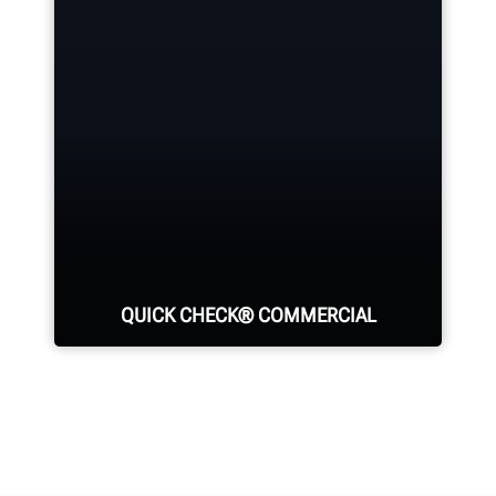
Conozca su retorno sobre la
inversión al comprar equipos
Hunter.
VER LAS CALCULADORAS DEL RETORNO SOBRE
LA INVERSIÓN
QUICK CHECK® COMMERCIAL
Identifique todas las principales
fuentes de desgaste de los