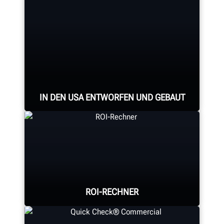
IN DEN USA ENTWORFEN UND GEBAUT
Professionelle Montage aller
Achsvermessungssysteme,
Achsvermessungskonsolen,
ROI-RECHNER
Reifenmontiermaschinen,
Auswuchtmaschinen,
Bremsscheibendrehmaschinen und