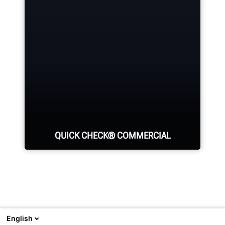
anderer Komponenten.
Sehen Sie sich Ihre Kapitalrendite
beim Kauf von Hunter-Geräten an.
MEHR ERFAHREN
SIEHE ROI-RECHNER
QUICK CHECK® COMMERCIAL
Identifizieren Sie die Hauptursachen
für Reifenverschleiß und an allen
English
Achsen Kraftstoff verschwendende