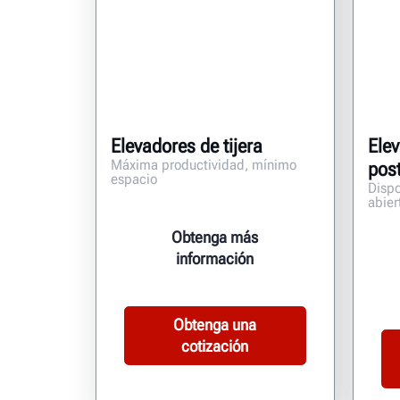
Elevadores de tijera
Elev
Máxima productividad, mínimo
pos
espacio
Dispo
abier
Obtenga más
información
Obtenga una
cotización