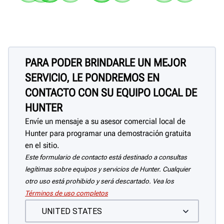
La velocidad variable del husillo
Mida al instante las dimensiones
Las luces LED ajustables iluminan
Los mensajes en pantalla, las
Almacene el Manual de
Almacene las 
Flexi
evita que comience la vibración y
del tambor o rotor y la profundidad
ambos lados de la pieza de trabajo
animaciones, los vídeos y Bit
funcionamiento, las tabl
adaptadores a
Proteja la calidad del aire mientras
Evita que los desechos caigan al
Almacene los adaptadores de 
su tal
permite lograr un acabado terso.
de corte.
Minder aumentan la eficiencia.
aplicación y otros materi
mano, pero cu
ve la pieza de trabajo durante el
suelo.
frecuente a su alcance.
Alma
referencia.
frenos.
maquinado.
cubie
PARA PODER BRINDARLE UN MEJOR
Rued
SERVICIO, LE PONDREMOS EN
CONTACTO CON SU EQUIPO LOCAL DE
HUNTER
Envíe un mensaje a su asesor comercial local de
Hunter para programar una demostración gratuita
en el sitio.
Este formulario de contacto está destinado a consultas
legítimas sobre equipos y servicios de Hunter. Cualquier
otro uso está prohibido y será descartado. Vea los
Términos de uso completos