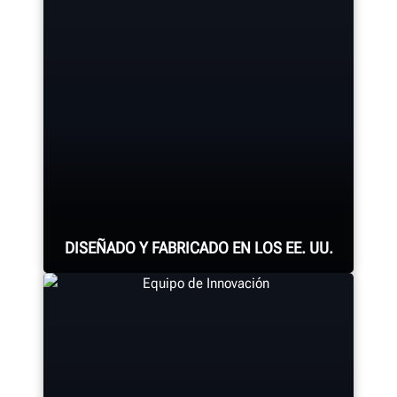
Service rotors directly on the car for
a quick, quality brake job.
LEARN MORE
DISEÑADO Y FABRICADO EN LOS EE. UU.
Cada sistema de alineación,
consola de alineación, cambiadora