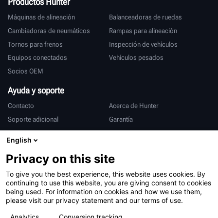
Productos Hunter
Máquinas de alineación
Balanceadoras de ruedas
Cambiadoras de neumáticos
Rampas para alineación
Tornos para frenos
Inspección de vehículos
Equipos conectados
Vehículos pesados
Socios OEM
Ayuda y soporte
Contacto
Acerca de Hunter
Soporte adicional
Garantía
Internacional
English
Ventas y servicio
Deutsch
Privacy on this site
亨特中国
To give you the best experience, this website uses cookies. By
continuing to use this website, you are giving consent to cookies
being used. For information on cookies and how we use them,
please visit our privacy statement and our terms of use.
Analytics
Conversion tracking