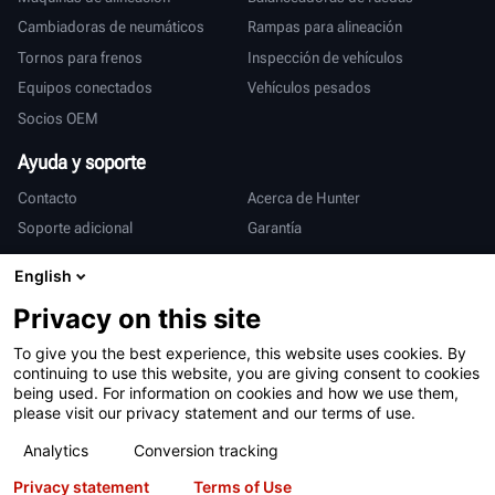
Cambiadoras de neumáticos
Rampas para alineación
Tornos para frenos
Inspección de vehículos
Equipos conectados
Vehículos pesados
Socios OEM
Ayuda y soporte
Contacto
Acerca de Hunter
Soporte adicional
Garantía
Internacional
English
Ventas y servicio
Deutsch
Privacy on this site
亨特中国
To give you the best experience, this website uses cookies. By
continuing to use this website, you are giving consent to cookies
being used. For information on cookies and how we use them,
please visit our privacy statement and our terms of use.
Analytics
Conversion tracking
Privacy statement
Terms of Use
Condiciones de uso
Declaración de privacidad
Patentes