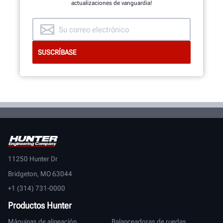
actualizaciones de vanguardia!
11250 Hunter Dr
Bridgeton, MO 63044
+1 (314) 731-0000
Productos Hunter
Máquinas de alineación
Balanceadoras de ruedas