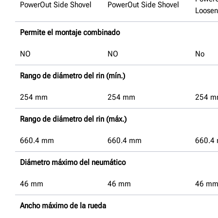
PowerOut Side Shovel
PowerOut Side Shovel
Loosen
Permite el montaje combinado
NO
NO
No
Rango de diámetro del rin (mín.)
254
mm
254
mm
254
m
Rango de diámetro del rin (máx.)
660.4
mm
660.4
mm
660.4
Diámetro máximo del neumático
46
mm
46
mm
46
m
Ancho máximo de la rueda