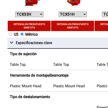
OBTENGA UN PRESUPUESTO
OBTENGA UN PRESUPUESTO
OBTEN
GRATUITO
GRATUITO
US
Métrico
Especificaciones clave
Tipo de sujeción
Table Top
Table Top
Table 
Herramienta de montaje/desmontaje
Plastic Mount Head
Plastic Mount Head
Plasti
Tipo de destalonamiento
Power