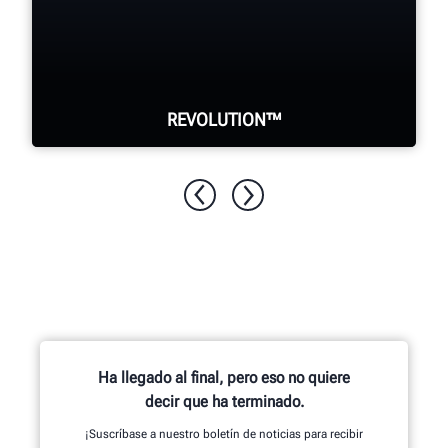
REVOLUTION™
WalkAway™ de su cambiadora de
neumáticos para realizar otras tareas
mientras desmonta automáticamente el
neumático.
Ha llegado al final, pero eso no quiere
OBTENGA MÁS INFORMACIÓN
decir que ha terminado.
¡Suscríbase a nuestro boletín de noticias para recibir