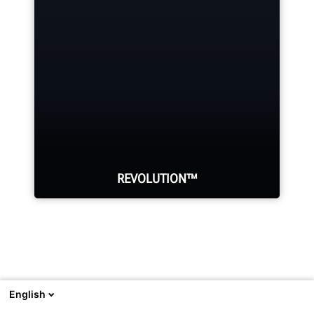
verantwortlich.
Sehen Sie sich Ihre Kapitalrendite
beim Kauf von Hunter-Geräten an.
SIEHE ROI-RECHNER
EINBLICKE
REVOLUTION™
WalkAway™ von Ihrer
Reifenmontiermaschine, um andere
English
Arbeiten zu erledigen, während der
Besuchen Sie
Hunter.com
, um Hunters komplettes