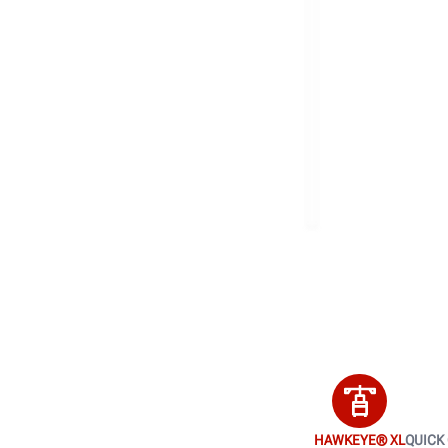
HAWKEYE® XL
QUICK