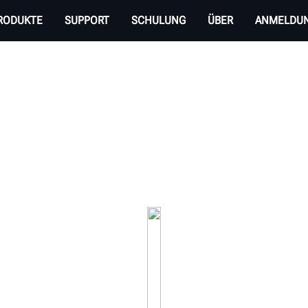
RODUKTE
SUPPORT
SCHULUNG
ÜBER
ANMELDU
 HUNTER FÜR SCHWER
hen Geräten für den Service von Nutzfahrzeugen bis Klasse 8 für ei