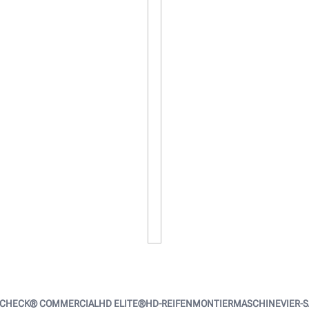
 CHECK® COMMERCIAL
HD ELITE®
HD-REIFENMONTIERMASCHINE
VIER-