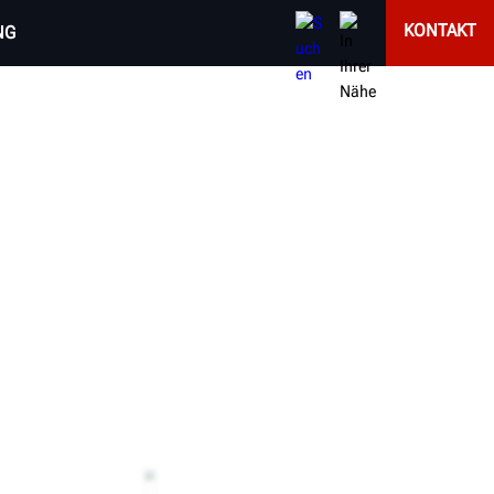
KONTAKT
NG
E FAHRZEUGE
n- und mehrachsige Sattelzüge und Anhänger aus.