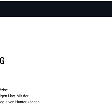
G
äzise
gen Lkw. Mit der
logie von Hunter können