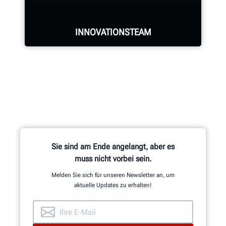
INNOVATIONSTEAM
Das Forschungs- und
Entwicklungsteam aus
Maschinenbau-, Elektro- und
Software-Ingenieuren ist für
Hunderte von patentierten und
Sie sind am Ende angelangt, aber es
exklusiven Funktionen
muss nicht vorbei sein.
verantwortlich.
Melden Sie sich für unseren Newsletter an, um
aktuelle Updates zu erhalten!
EINBLICKE