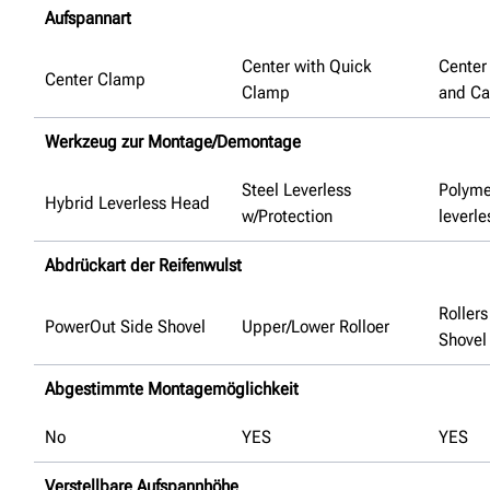
Aufspannart
Center with Quick
Center
Center Clamp
Clamp
and Ca
Werkzeug zur Montage/Demontage
Steel Leverless
Polymer
Hybrid Leverless Head
w/Protection
leverle
Abdrückart der Reifenwulst
Rollers
PowerOut Side Shovel
Upper/Lower Rolloer
Shovel
Abgestimmte Montagemöglichkeit
No
YES
YES
Verstellbare Aufspannhöhe