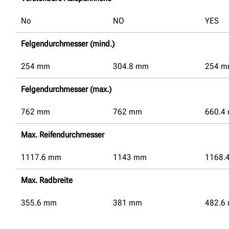
No
NO
YES
Felgendurchmesser (mind.)
254
mm
304.8
mm
254
m
Felgendurchmesser (max.)
762
mm
762
mm
660.4
Max. Reifendurchmesser
1117.6
mm
1143
mm
1168.
Max. Radbreite
355.6
mm
381
mm
482.6