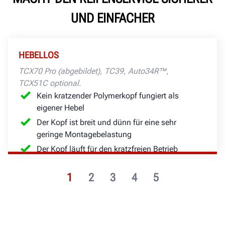
UND EINFACHER
HEBELLOS
TCX70 Pro (abgebildet), TC39, Auto34R™,
TCX51C optional.
Kein kratzender Polymerkopf fungiert als
eigener Hebel
Der Kopf ist breit und dünn für eine sehr
geringe Montagebelastung
Der Kopf läuft für den kratzfreien Betrieb
nicht auf der Radfläche
1
2
3
4
5