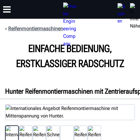
Reifenmontiermaschinen
SCHULUNG
EINFACHE BEDIENUNG,
PRODUKTE
SUPPORT
ÜBER
ERSTKLASSIGER RADSCHUTZ
Hunter Reifenmontiermaschinen mit Zentrierauf
Übersicht
Eigenschaften
Technische Daten
Galerie