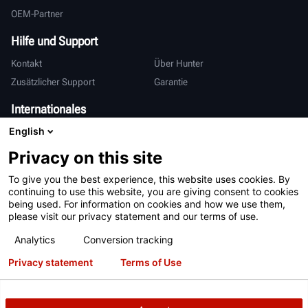
OEM-Partner
Hilfe und Support
Kontakt
Über Hunter
Zusätzlicher Support
Garantie
Internationales
English
Vertrieb & Service
Deutsch
亨特中国
Privacy on this site
To give you the best experience, this website uses cookies. By
continuing to use this website, you are giving consent to cookies
being used. For information on cookies and how we use them,
please visit our privacy statement and our terms of use.
Analytics
Conversion tracking
Nutzungsbedingungen
Datenschutzerklärung
Privacy statement
Terms of Use
Informationen zur Verarbeitung Ihrer personenbezogenen Daten
Patente
Anmeldung