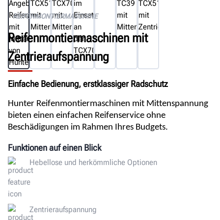
Dokumente
REIFENMONTIERMASCHINE
Kostenloses
Angebot
Reifenmontiermaschinen mit
anfordern
Zentrieraufspannung
Einfache Bedienung, erstklassiger Radschutz
Hunter Reifenmontiermaschinen mit Mittenspannung
bieten einen einfachen Reifenservice ohne
Beschädigungen im Rahmen Ihres Budgets.
Funktionen auf einen Blick
Hebellose und herkömmliche Optionen
Zentrieraufspannung