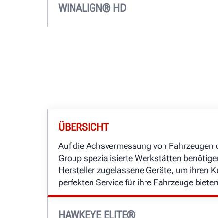
Technologie PowerSlide®.
WINALIGN® HD
US- und CA-Geräteprogramm
Das Achsvermessungssystem HTA-MBHD
ist die ideale Lösung für Werkstätten, die
Mercedes-Benz warten. Selbstzentrierend
patentierte Lkw-Pusher und mobile Drehtell
Produktivität und Kapazität.
Weltweite OEM-Zulassung
US- und CA-Geräteprogramm
ÜBERSICHT
Auf die Achsvermessung von Fahrzeugen 
Group spezialisierte Werkstätten benötige
Hersteller zugelassene Geräte, um ihren 
perfekten Service für ihre Fahrzeuge biete
HAWKEYE ELITE®