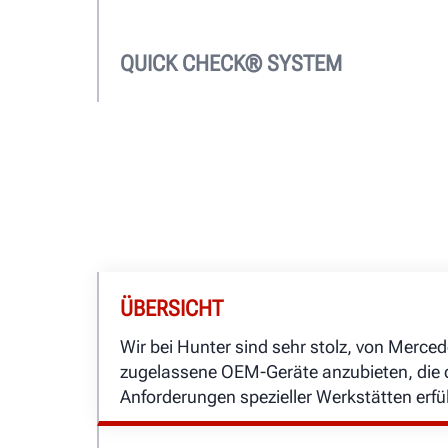
US- und CA-Geräteprogramm
US- und CA-Geräteprogramm
QUICK CHECK® SYSTEM
US- und CA-Geräteprogramm
ÜBERSICHT
Wir bei Hunter sind sehr stolz, von Merce
zugelassene OEM-Geräte anzubieten, die 
Anforderungen spezieller Werkstätten erfül