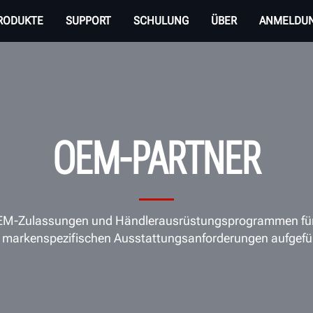
RODUKTE
SUPPORT
SCHULUNG
ÜBER
ANMELDU
OEM-PARTNER
n OEM-Zulassungen und Händlerausrüstungsprogrammen fü
 markenspezifischen Ausstattungsanforderungen aufgefü