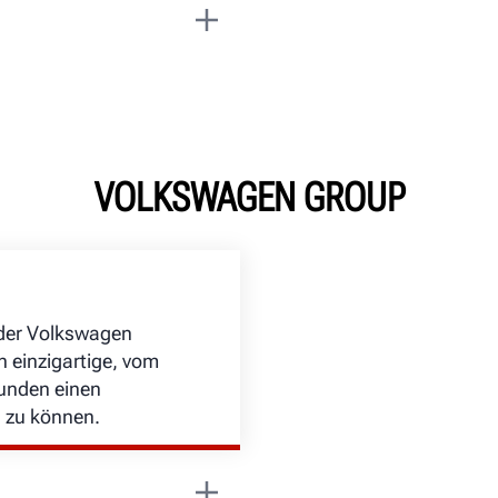
 Mercedes-Benz HD
 Lkw und Sprinter von
e Adapter,
er steigern die
VOLKSWAGEN GROUP
der Volkswagen
n einzigartige, vom
Kunden einen
n zu können.