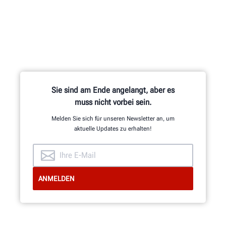
Das Forschungs- und
Entwicklungsteam aus
Maschinenbau-, Elektro- und
Software-Ingenieuren ist für
Hunderte von patentierten und
Sie sind am Ende angelangt, aber es
exklusiven Funktionen
muss nicht vorbei sein.
verantwortlich.
Melden Sie sich für unseren Newsletter an, um
aktuelle Updates zu erhalten!
EINBLICKE