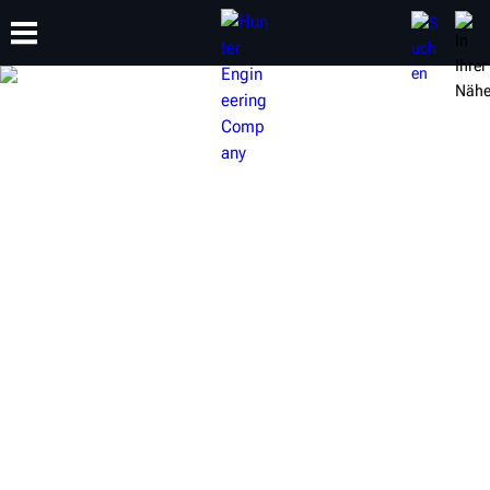
SCHULUNG
PRODUKTE
SUPPORT
ÜBER
HUNTER
ACHSVERMESSUNGS-
HEBEBÜHNEN
Die Achsvermessung zählt zu den rentabelsten
Serviceleistungen in der Autowerkstatt. Hebebühnen von
Hunter heben nicht nur Fahrzeuge an, sondern auch die