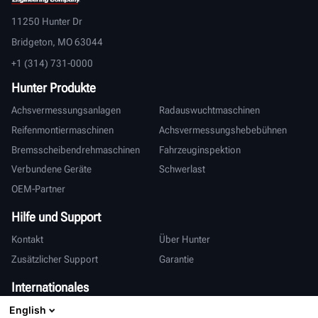
11250 Hunter Dr
Bridgeton, MO 63044
+1 (314) 731-0000
Hunter Produkte
Achsvermessungsanlagen
Radauswuchtmaschinen
Reifenmontiermaschinen
Achsvermessungshebebühnen
Bremsscheibendrehmaschinen
Fahrzeuginspektion
Verbundene Geräte
Schwerlast
OEM-Partner
Hilfe und Support
Kontakt
Über Hunter
Zusätzlicher Support
Garantie
Internationales
English
Vertrieb & Service
Deutsch