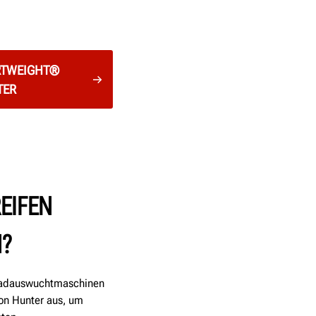
TWEIGHT®
TER
EIFEN
N?
 Radauswuchtmaschinen
von Hunter aus, um