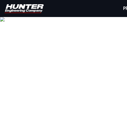
P
HUN
Hunter bietet ein Komplettsortiment an Rad