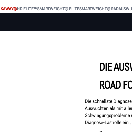
LKAWAY®
HD ELITE™
SMARTWEIGHT® ELITE
SMARTWEIGHT® RADAUSW
DIE AU
ROAD F
Die schnellste Diagnos
Auswuchten als mit all
Schwingungsprobleme un
Diagnose-Lastrolle ein „