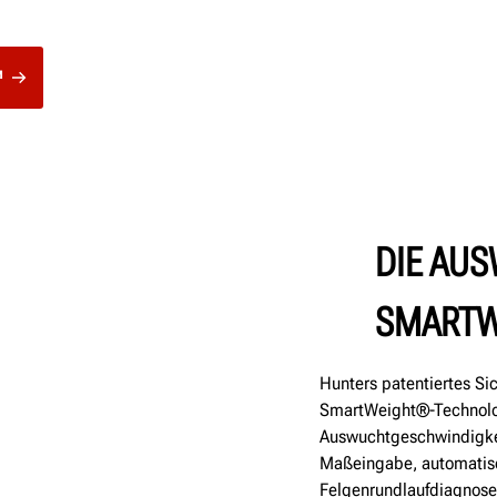
™
DIE AU
SMARTW
Hunters patentiertes S
SmartWeight®-Technolog
Auswuchtgeschwindigkei
Maßeingabe, automati
Felgenrundlaufdiagnose