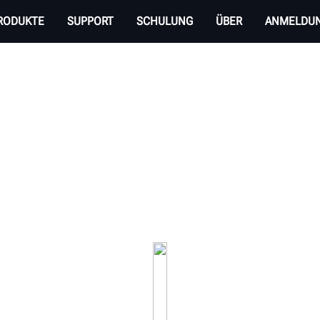
RODUKTE
SUPPORT
SCHULUNG
ÜBER
ANMELDU
TER AUSWUCHTMASCH
auswuchtmaschinen, die dank patentierter Softw
effizientestes Auswuchten versprechen.