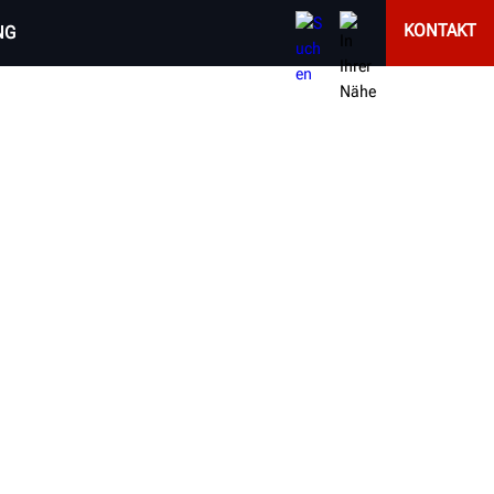
KONTAKT
NG
INEN
are und exklusiver Merkmale schnellstes und