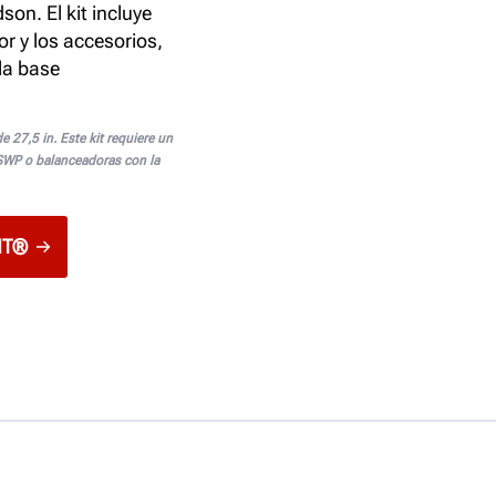
son. El kit incluye
r y los accesorios,
la base
 27,5 in. Este kit requiere un
 SWP o balanceadoras con la
HT®