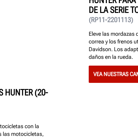
HUNTER PARA
DE LA SERIE T
(RP11-2201113)
Eleve las mordazas d
correa y los frenos u
Davidson. Los adapta
daños en la rueda.
VEA NUESTRAS CA
S HUNTER (20-
otocicletas con la
 las motocicletas,