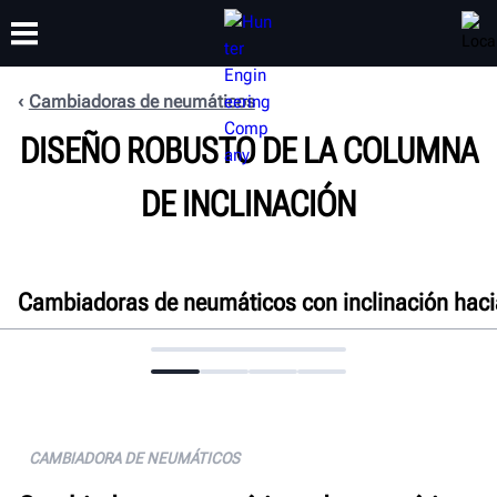
Cambiadoras de neumáticos
CAPACITACIÓN
DISEÑO ROBUSTO DE LA COLUMNA
PRODUCTOS
SOPORTE
ACERCA DE
DE INCLINACIÓN
Cambiadoras de neumáticos con inclinación haci
Generalidades
Características
Especificaciones
Docs.
CAMBIADORA DE NEUMÁTICOS
Obtenga un presupuesto gratuito