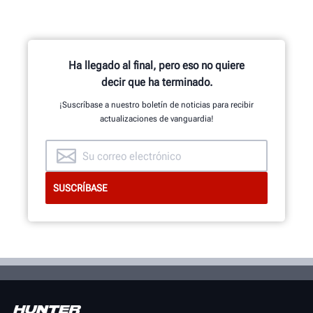
mientras desmonta automáticamente el
neumático.
Ha llegado al final, pero eso no quiere
OBTENGA MÁS INFORMACIÓN
decir que ha terminado.
¡Suscríbase a nuestro boletín de noticias para recibir
actualizaciones de vanguardia!