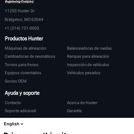
11250 Hunter Dr
Bridgeton, MO 63044
+1 (314) 731-0000
Productos Hunter
Máquinas de alineación
Balanceadoras de ruedas
Cambiadoras de neumáticos
Rampas para alineación
Tornos para frenos
Inspección de vehículos
Equipos conectados
Vehículos pesados
Socios OEM
Ayuda y soporte
Contacto
Acerca de Hunter
Soporte adicional
Garantía
Internacional
English
Ventas y servicio
Deutsch