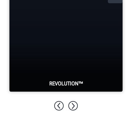
REVOLUTION™
WalkAway™ de su cambiadora de
neumáticos para realizar otras tareas