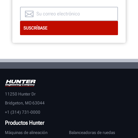
11250 Hunter Dr
Bridgeton, MO 63044
+1 (314) 731-0000
Productos Hunter
Máquinas de alineación
Balanceadoras de ruedas