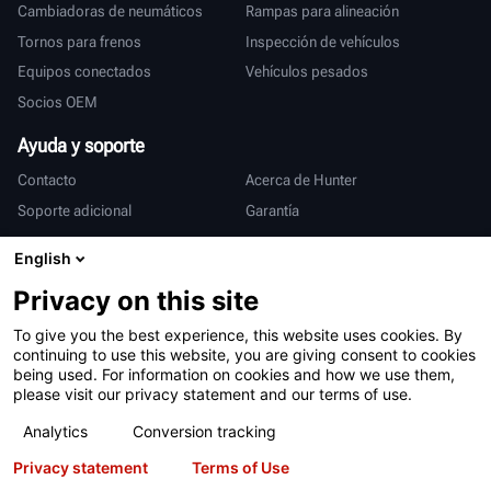
Cambiadoras de neumáticos
Rampas para alineación
Tornos para frenos
Inspección de vehículos
Equipos conectados
Vehículos pesados
Socios OEM
Ayuda y soporte
Contacto
Acerca de Hunter
Soporte adicional
Garantía
Internacional
English
Ventas y servicio
Deutsch
Privacy on this site
亨特中国
To give you the best experience, this website uses cookies. By
continuing to use this website, you are giving consent to cookies
being used. For information on cookies and how we use them,
please visit our privacy statement and our terms of use.
Analytics
Conversion tracking
Privacy statement
Terms of Use
Condiciones de uso
Declaración de privacidad
Patentes