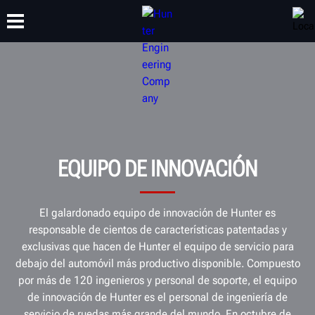
CAPACITACIÓN
PRODUCTOS
SOPORTE
ACERCA DE
EQUIPO DE INNOVACIÓN
El galardonado equipo de innovación de Hunter es
responsable de cientos de características patentadas y
exclusivas que hacen de Hunter el equipo de servicio para
debajo del automóvil más productivo disponible. Compuesto
por más de 120 ingenieros y personal de soporte, el equipo
de innovación de Hunter es el personal de ingeniería de
servicio de ruedas más grande del mundo. En octubre de