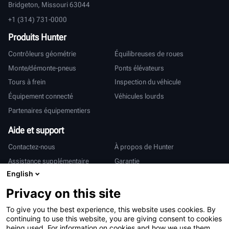
Bridgeton, Missouri 63044
+1 (314) 731-0000
Produits Hunter
Contrôleurs géométrie
Équilibreuses de roues
Monte/démonte-pneus
Ponts élévateurs
Tours à frein
Inspection du véhicule
Équipement connecté
Véhicules lourds
Partenaires équipementiers
Aide et support
Contactez-nous
À propos de Hunter
Assistance supplémentaire
Garantie
English
International
Privacy on this site
Ventes et services
Deutsch
To give you the best experience, this website uses cookies. By
亨特中国
continuing to use this website, you are giving consent to cookies
being used. For information on cookies and how we use them,