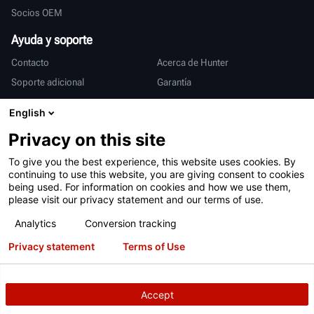
Socios OEM
Ayuda y soporte
Contacto
Acerca de Hunter
Soporte adicional
Garantía
Internacional
English
Ventas y servicio
Deutsch
Privacy on this site
亨特中国
To give you the best experience, this website uses cookies. By
continuing to use this website, you are giving consent to cookies
being used. For information on cookies and how we use them,
please visit our privacy statement and our terms of use.
Analytics
Conversion tracking
Privacy statement
Terms of Use
Condiciones de uso
Declaración de privacidad
Patentes
Iniciar sesión
Accept
Derechos de Autor
© 2026 Hunter Engineering Company.
Todos los
derechos reservados.