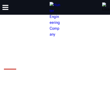
CAPACITACIÓN
PRODUCTOS
SOPORTE
ACERCA DE
Sistema de alineación HawkEye
Elite® de Hunter
¿Está maximizando el potencial de
alineación de su taller?