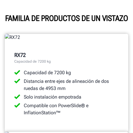
Videos
Características
FAMILIA DE PRODUCTOS DE UN VISTAZO
Especificaciones
Galería
Documentos
RX72
OBTENGA UNA COTIZACIÓN
Capacidad de 7200 kg
Capacidad de 7200 kg
Distancia entre ejes de alineación de dos
ruedas de 4953 mm
Solo instalación empotrada
Compatible con PowerSlide® e
InflationStation™