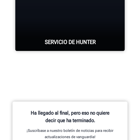
Cada sistema de alineación,
consola de alineación, cambiadora
de neumáticos, balanceadora,
torno para frenos y demás
SERVICIO DE HUNTER
componentes conllevan un
ensamblaje experto.
Hunter cuenta con la fuerza de
OBTENGA MÁS INFORMACIÓN
mantenimiento más grande y mejor
calificada en la industria.
SOLICITE ASISTENCIA
Ha llegado al final, pero eso no quiere
decir que ha terminado.
¡Suscríbase a nuestro boletín de noticias para recibir
actualizaciones de vanguardia!