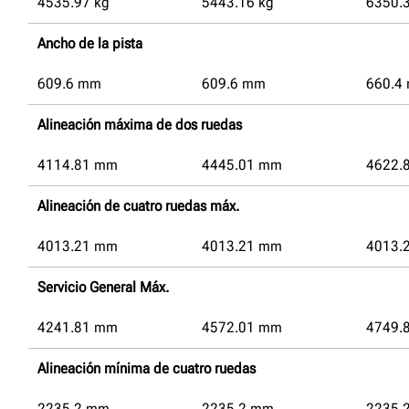
4535.97
kg
5443.16
kg
6350.
Ancho de la pista
609.6
mm
609.6
mm
660.4
Alineación máxima de dos ruedas
4114.81
mm
4445.01
mm
4622.
Alineación de cuatro ruedas máx.
4013.21
mm
4013.21
mm
4013.
Servicio General Máx.
4241.81
mm
4572.01
mm
4749.
Alineación mínima de cuatro ruedas
2235.2
mm
2235.2
mm
2235.