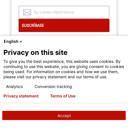
English
Privacy on this site
To give you the best experience, this website uses cookies. By
continuing to use this website, you are giving consent to cookies
being used. For information on cookies and how we use them,
please visit our privacy statement and our terms of use.
Analytics
Conversion tracking
11250 Hunter Dr
Bridgeton, MO 63044
Privacy statement
Terms of Use
+1 (314) 731-0000
Productos Hunter
Accept
Máquinas de alineación
Balanceadoras de ruedas