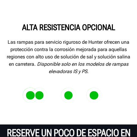
ALTA RESISTENCIA OPCIONAL
Las rampas para servicio riguroso de Hunter ofrecen una
protección contra la corrosión mejorada para aquellas
regiones con alto uso de solución de sal y solución salina
en carretera.
Disponible solo en los modelos de rampas
elevadoras IS y PS.
Cubierta del umbral con
Las uniones y juntas sellad
Las bolas y los 
recubrimiento en polvo y
epoxi evitan que la sal se filt
plato deslizante
El imprimante enriquecido con zinc
La placa deslizante de acero
pregalvanizada
las piezas de metal adjunta
no se oxidarán
en las pistas, rampas y bases
inoxidable resistente a la corrosión
RESERVE UN POCO DE ESPACIO EN
proporciona una segunda capa de
y placas giratorias completos