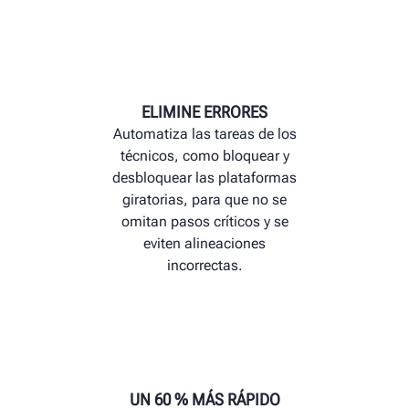
vehículo
Olvídese de complicaciones con
instala el cuarto obj
presiones in
las clavijas de placa giratoria y
La manguer
placa deslizante
mantener d
trabajo
ELIMINE ERRORES
Automatiza las tareas de los
técnicos, como bloquear y
desbloquear las plataformas
giratorias, para que no se
omitan pasos críticos y se
eviten alineaciones
incorrectas.
UN 60 % MÁS RÁPIDO