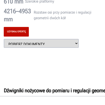
610 mm
Szerokie platformy
4216–4953
Rozstaw osi przy pomiarze i regulacji
mm
geometrii dwóch kół
UZYSKAJ OFERTĘ
Dźwigniki nożycowe do pomiaru i regulacji geomet
Przegląd