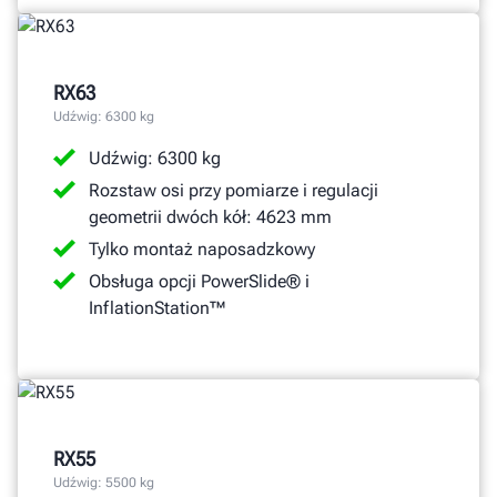
RX63
Udźwig: 6300 kg
Udźwig: 6300 kg
Rozstaw osi przy pomiarze i regulacji
geometrii dwóch kół: 4623 mm
Tylko montaż naposadzkowy
Obsługa opcji PowerSlide® i
InflationStation™
RX55
Udźwig: 5500 kg