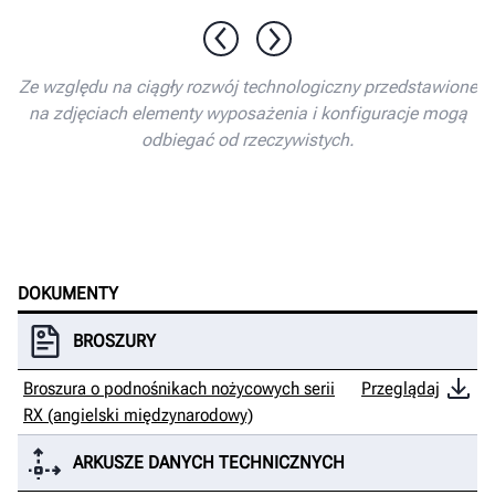
1 / 10
Ze względu na ciągły rozwój technologiczny przedstawione
na zdjęciach elementy wyposażenia i konfiguracje mogą
odbiegać od rzeczywistych.
DOKUMENTY
BROSZURY
Broszura o podnośnikach nożycowych serii
Przeglądaj
RX (angielski międzynarodowy)
ARKUSZE DANYCH TECHNICZNYCH