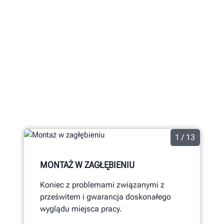
CECHY DŹWIGNIKÓW NOŻYCOWYCH
MARKI HUNTER
Dowiedz się, jakie korzyści odniesiesz w
warsztacie z dźwignika nożycowego Hunter.
1 / 13
MONTAŻ W ZAGŁĘBIENIU
Koniec z problemami związanymi z
prześwitem i gwarancja doskonałego
wyglądu miejsca pracy.