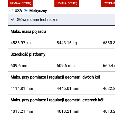
UZYSKAJ OFERTĘ
UZYSKAJ OFERTĘ
UZYSKAJ 
USA
Metryczny
Główne dane techniczne
Maks. masa pojazdu
4535.97
kg
5443.16
kg
6350.
Szerokość platformy
609.6
mm
609.6
mm
660.4
Maks. przy pomiarze i regulacji geometrii dwóch kół
4114.81
mm
4445.01
mm
4622.
Maks. przy pomiarze i regulacji geometrii czterech kół
4013.21
mm
4013.21
mm
4013.