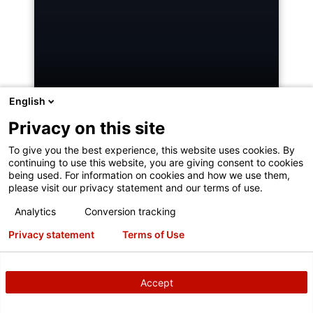
Montaż każdego systemu pomiaru i
regulacji geometrii kół oraz konsoli,
montażownicy do kół, wyważarki
do kół, tokarki hamulcowej oraz
English
innych komponentów przebiega
SERWIS FIRMY HUNTER
zgodnie ze specjalistycznymi
Privacy on this site
procedurami.
To give you the best experience, this website uses cookies. By
continuing to use this website, you are giving consent to cookies
being used. For information on cookies and how we use them,
Firma Hunter dysponuje
please visit our privacy statement and our terms of use.
DOWIEDZ SIĘ WIĘCEJ
największym w branży zespołem
Analytics
Conversion tracking
wysoko wykwalifikowanych
przedstawicieli serwisowych.
Privacy statement
Terms of Use
Dotarłeś do końca, ale to jeszcze nie
POPROŚ O WSPARCIE
Accept
wszystko.
Zasubskrybuj nasz newsletter, aby otrzymywać