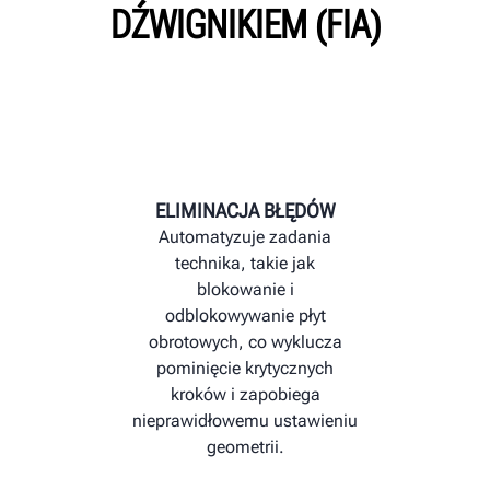
DŹWIGNIKIEM (FIA)
obchodze
Koniec z uciążliwym
zainstalowaniu czw
ciśnienia 
blokowaniem i odblokowaniem
pasywnej
końcoweg
płyt przesuwnych i obrotnic przy
Zwijany w
użyciu sworzni
porządek w
ELIMINACJA BŁĘDÓW
Automatyzuje zadania
technika, takie jak
blokowanie i
odblokowywanie płyt
obrotowych, co wyklucza
pominięcie krytycznych
kroków i zapobiega
nieprawidłowemu ustawieniu
geometrii.