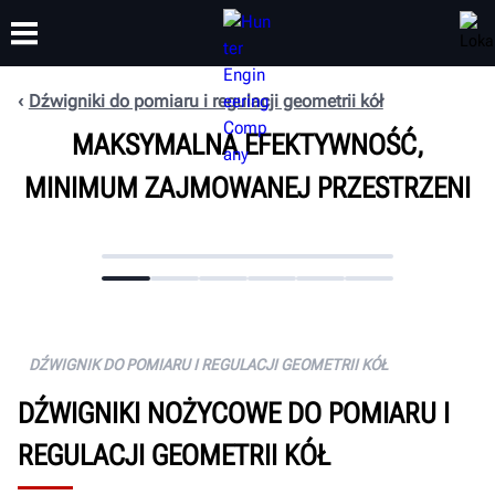
Dźwigniki do pomiaru i regulacji geometrii kół
MAKSYMALNA EFEKTYWNOŚĆ,
SZKOLENIA
PRODUKTY
WSPARCIE
O NAS
MINIMUM ZAJMOWANEJ PRZESTRZENI
DŹWIGNIK DO POMIARU I REGULACJI GEOMETRII KÓŁ
DŹWIGNIKI NOŻYCOWE DO POMIARU I
REGULACJI GEOMETRII KÓŁ