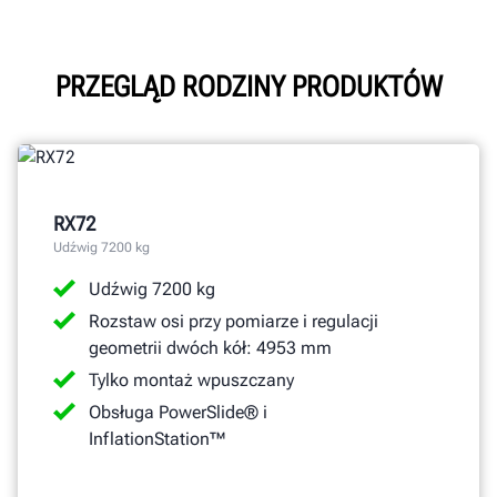
FIA
Filmy
Cechy
PRZEGLĄD RODZINY PRODUKTÓW
Dane techniczne
Galeria
Dokumenty
RX72
UZYSKAJ OFERTĘ
Udźwig 7200 kg
Udźwig 7200 kg
Rozstaw osi przy pomiarze i regulacji
geometrii dwóch kół: 4953 mm
Tylko montaż wpuszczany
Obsługa PowerSlide® i
InflationStation™