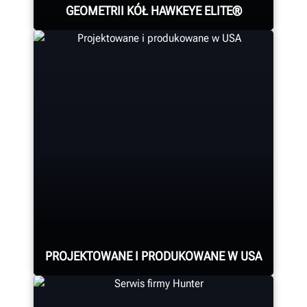
GEOMETRII KÓŁ HAWKEYE ELITE®
Cztery precyzyjne kamery mierzą
ustawienie każdego koła za
pomocą opatentowanych uchwytów
®
QuickGrip
marki Hunter.
DOWIEDZ SIĘ WIĘCEJ
PROJEKTOWANE I PRODUKOWANE W USA