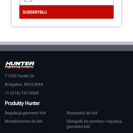
11250 Hunter Dr
Bridgeton, MO 63044
+1 (314) 731-0000
Produkty Hunter
Regulacja geometrii kół
Wyważarki do kół
Montażownice do kół
Dźwigniki do pomiaru i regulacji
geometrii kół