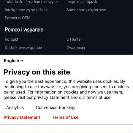
Tokarki do tarcz hamulcowych
Inspekcja pojazdu
Inteligentne wyposażenie
Samochody ciężarowe
Partnerzy OEM
Pomoc i wsparcie
Kontakt
O Hunter
Dodatkowe wsparcie
Gwarancja
Międzynarodowy
English
Sprzedaż i serwis
Deutsch
Privacy on this site
亨特中国
To give you the best experience, this website uses cookies. By
continuing to use this website, you are giving consent to cookies
being used. For information on cookies and how we use them,
please visit our privacy statement and our terms of use.
Analytics
Conversion tracking
Privacy statement
Terms of Use
Warunki użytkowania
Polityka prywatności
Patenty
Logowanie