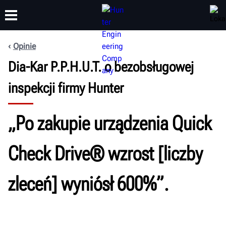
Opinie
Dia-Kar P.P.H.U.T. o bezobsługowej
SZKOLENIA
PRODUKTY
WSPARCIE
O NAS
inspekcji firmy Hunter
„Po zakupie urządzenia Quick
Check Drive® wzrost [liczby
zleceń] wyniósł 600%”.