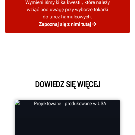
Wymieniliśmy kilka kwestii, które należy
wziąć pod uwagę przy wyborze tokarki
do tarcz hamulcowych.
Zapoznaj się z nimi tutaj
DOWIEDZ SIĘ WIĘCEJ