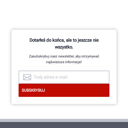
Setki opatentowanych i unikalnych
funkcji mają swój początek w
zespole badawczo-rozwojowym
skupiającym inżynierów
mechaników i elektryków oraz
Dotarłeś do końca, ale to jeszcze nie
programistów.
wszystko.
Zasubskrybuj nasz newsletter, aby otrzymywać
najświeższe informacje!
ZOBACZ OD ŚRODKA