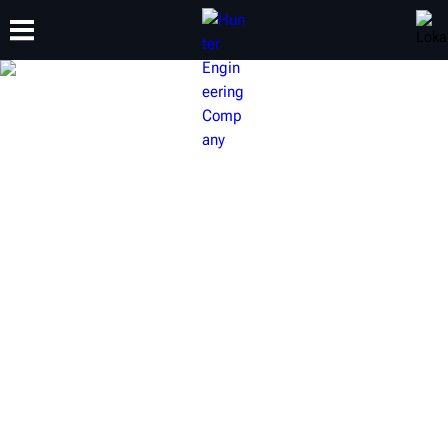
SZKOLENIA
PRODUKTY
WSPARCIE
O NAS
TOKARKI DO TARCZ
HAMULCOWYCH MARKI
HUNTER
Doskonale oceniane tokarki do tarcz hamulcowych
pozwalają zagwarantować bezkonkurencyjny poziom
usług w zakresie serwisowania hamulców.