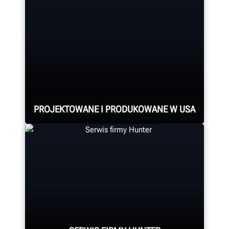
PROJEKTOWANE I PRODUKOWANE W USA
Montaż każdego systemu pomiaru i
regulacji geometrii kół oraz konsoli,
montażownicy do kół, wyważarki
do kół, tokarki hamulcowej oraz
innych komponentów przebiega