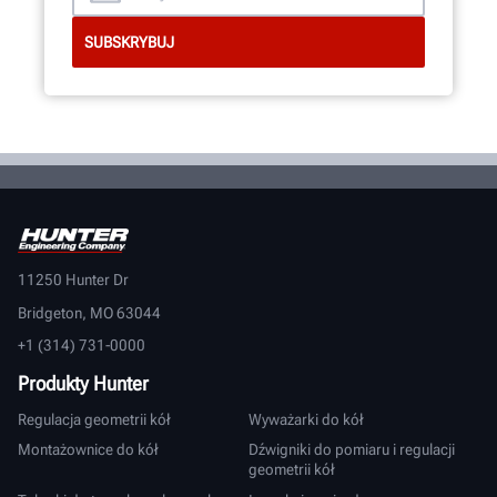
11250 Hunter Dr
Bridgeton, MO 63044
+1 (314) 731-0000
Produkty Hunter
Regulacja geometrii kół
Wyważarki do kół
Montażownice do kół
Dźwigniki do pomiaru i regulacji
geometrii kół