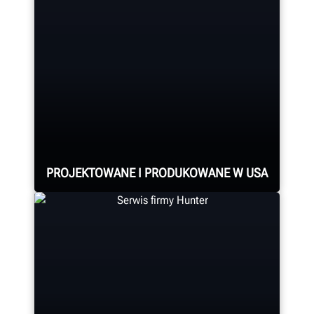
Najszybsza na świecie
diagnostyczna wyważarka kół –
szybsza niż jakiekolwiek tradycyjne
urządzenie.
ROZWIĄZYWANIE PROBLEMÓW ZWIĄZANYCH Z
DRGANIAMI
PROJEKTOWANE I PRODUKOWANE W USA
Montaż każdego systemu pomiaru i
regulacji geometrii kół oraz konsoli,
montażownicy do kół, wyważarki
do kół, tokarki hamulcowej oraz