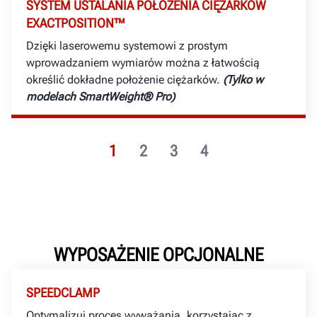
SYSTEM USTALANIA POŁOŻENIA CIĘŻARKÓW
EXACTPOSITION™
Dzięki laserowemu systemowi z prostym
wprowadzaniem wymiarów można z łatwością
określić dokładne położenie ciężarków.
(Tylko w
modelach SmartWeight® Pro)
1
2
3
4
WYPOSAŻENIE OPCJONALNE
SPEEDCLAMP
Optymalizuj proces wyważania, korzystając z