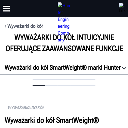
Wyważarki do kół
WYWAŻARKI DO KÓŁ INTUICYJNIE
SZKOLENIA
PRODUKTY
WSPARCIE
O NAS
OFERUJĄCE ZAAWANSOWANE FUNKCJE
Wyważarki do kół SmartWeight® marki Hunter
Przegląd
Właściwości
Łączność
Dane techniczne
WYWAŻARKA DO KÓŁ
Dokumenty
Wyważarki do kół SmartWeight®
Uzyskaj bezpłatną ofertę