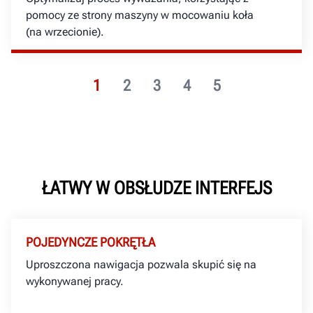
pomocy ze strony maszyny w mocowaniu koła
(na wrzecionie).
1
2
3
4
5
ŁATWY W OBSŁUDZE INTERFEJS
POJEDYNCZE POKRĘTŁA
Uproszczona nawigacja pozwala skupić się na
wykonywanej pracy.