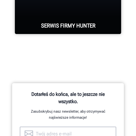
innych komponentów przebiega
zgodnie ze specjalistycznymi
procedurami.
SERWIS FIRMY HUNTER
DOWIEDZ SIĘ WIĘCEJ
Firma Hunter dysponuje
największym w branży zespołem
wysoko wykwalifikowanych
przedstawicieli serwisowych.
Dotarłeś do końca, ale to jeszcze nie
wszystko.
POPROŚ O WSPARCIE
Zasubskrybuj nasz newsletter, aby otrzymywać
najświeższe informacje!