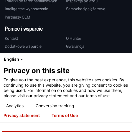
Tokarki do tarcz hamulcowych
Inspekcja pojazdu
Inteligentne wyposażenie
Samochody ciężarowe
Partnerzy OEM
Pomoc i wsparcie
Kontakt
O Hunter
Dodatkowe wsparcie
Gwarancja
Międzynarodowy
English
Sprzedaż i serwis
Deutsch
Privacy on this site
亨特中国
To give you the best experience, this website uses cookies. By
continuing to use this website, you are giving consent to cookies
being used. For information on cookies and how we use them,
please visit our privacy statement and our terms of use.
Analytics
Conversion tracking
Privacy statement
Terms of Use
Warunki użytkowania
Polityka prywatności
Patenty
Logowanie