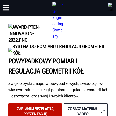
SZKOLENIA
PRODUKTY
WSPARCIE
O NAS
SYSTEM DO POMIARU I REGULACJI GEOMETRII
KÓŁ
POWYPADKOWY POMIAR I
REGULACJA GEOMETRII KÓŁ
Zwiększ zyski z napraw powypadkowych, świadcząc we
własnym zakresie usługi pomiaru i regulacji geometrii kół
– oszczędzaj czas swój i swoich klientów.
ZAPLANUJ BEZPŁATNĄ
ZOBACZ MATERIAŁ
PREZENTACJĘ
WIDEO