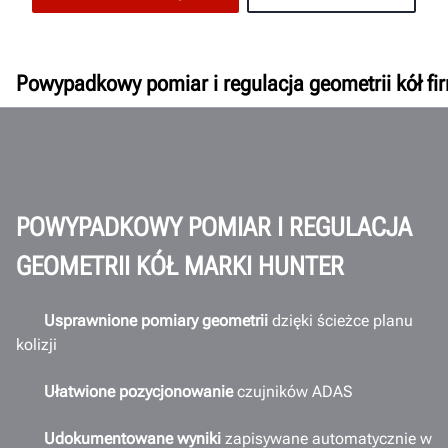
Powypadkowy pomiar i regulacja geometrii kół f
Przegląd
Proces
Zalety
Filmy
POWYPADKOWY POMIAR I REGULACJA
Oprogramowanie
GEOMETRII KÓŁ MARKI HUNTER
Zwrot z inwestycji
Obszar roboczy
Usprawnione pomiary geometrii
dzięki ścieżce planu
kolizji
Łączność
Dokumenty
Ułatwione pozycjonowanie
czujników ADAS
UZYSKAJ OFERTĘ
Udokumentowane wyniki
zapisywane automatycznie w