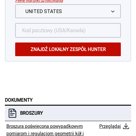
Pełne warunki użytkowania
DOKUMENTY
BROSZURY
Broszura poświęcona powypadkowym
Przeglądaj
pomiarom i regulacjom geometrii kół i