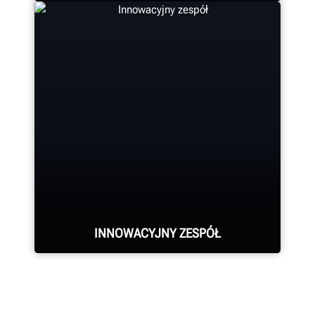
procedurami.
Firma Hunter dysponuje
DOWIEDZ SIĘ WIĘCEJ
największym w branży zespołem
wysoko wykwalifikowanych
przedstawicieli serwisowych.
POPROŚ O WSPARCIE
INNOWACYJNY ZESPÓŁ