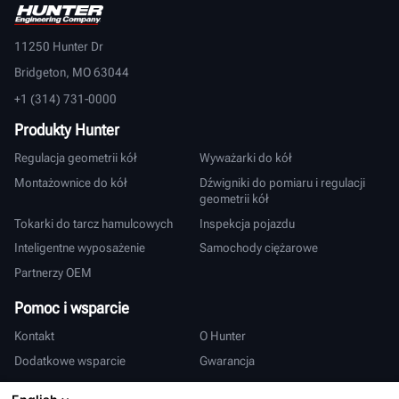
11250 Hunter Dr
Bridgeton, MO 63044
+1 (314) 731-0000
Produkty Hunter
Regulacja geometrii kół
Wyważarki do kół
Montażownice do kół
Dźwigniki do pomiaru i regulacji
geometrii kół
Tokarki do tarcz hamulcowych
Inspekcja pojazdu
Inteligentne wyposażenie
Samochody ciężarowe
Partnerzy OEM
Pomoc i wsparcie
Kontakt
O Hunter
Dodatkowe wsparcie
Gwarancja
Międzynarodowy