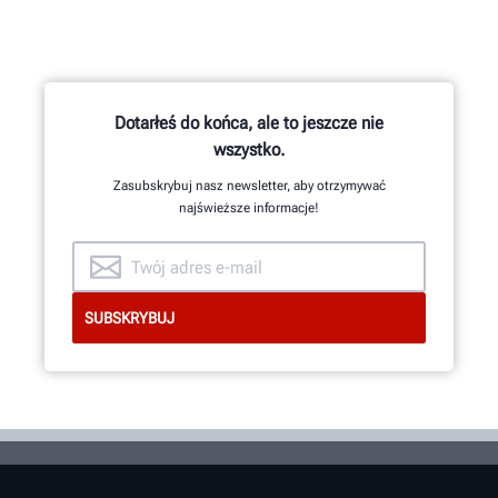
Setki opatentowanych i unikalnych
funkcji mają swój początek w
zespole badawczo-rozwojowym
skupiającym inżynierów
mechaników i elektryków oraz
Dotarłeś do końca, ale to jeszcze nie
programistów.
wszystko.
Zasubskrybuj nasz newsletter, aby otrzymywać
najświeższe informacje!
ZOBACZ OD ŚRODKA