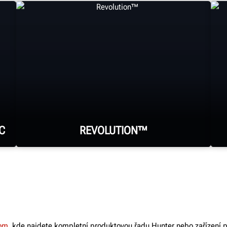
C
REVOLUTION™
Systém WalkAway™ na vašem
montážním stroji automaticky
demontuje pneumatiku.
com
, kde najdete kompletní produktovou řadu Hunter nebo zařízení p