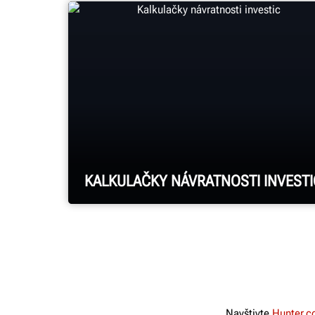
KALKULAČKY NÁVRATNOSTI INVESTI
Podívejte se na návratnost investice
do zařízení Hunter.
Navštivte
Hunter.