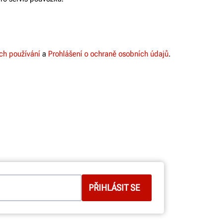
snadnému ovládání.
ZJISTĚTE VÍCE
h používání
a
Prohlášení o ochraně osobních údajů
.