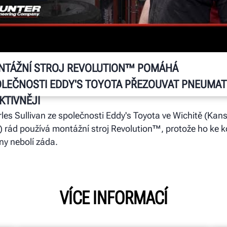
P
J
An
Ka
st
NTÁŽNÍ STROJ REVOLUTION™ POMÁHÁ
LEČNOSTI EDDY'S TOYOTA PŘEZOUVAT PNEUMAT
KTIVNĚJI
les Sullivan ze společnosti Eddy's Toyota ve Wichitě (Kan
 rád používá montážní stroj Revolution™, protože ho ke k
y nebolí záda.
VÍCE INFORMACÍ