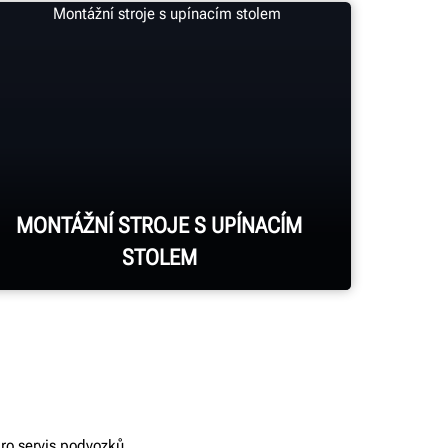
MONTÁŽNÍ STROJE S UPÍNACÍM
STOLEM
Zvládnou i ta nejnáročnější kola díky
širokým možnostem nastavení a
ro servis podvozků.