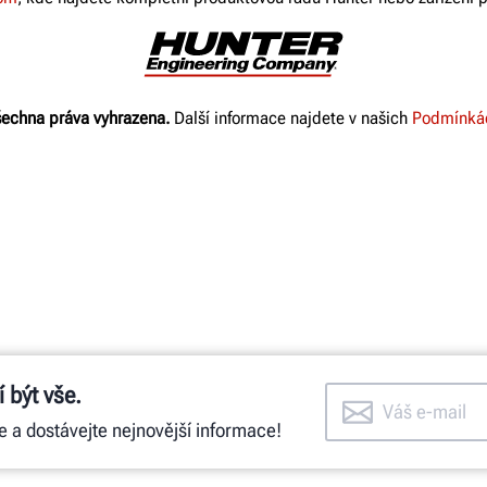
ZJISTĚTE VÍCE
echna práva vyhrazena.
Další informace najdete v našich
Podmínkác
 být vše.
e a dostávejte nejnovější informace!