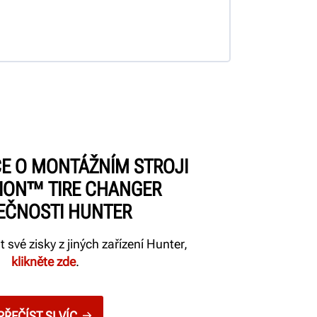
ÍCE O MONTÁŽNÍM STROJI
ION™ TIRE CHANGER
EČNOSTI HUNTER
t své zisky z jiných zařízení Hunter,
klikněte zde
.
PŘEČÍST SI VÍC