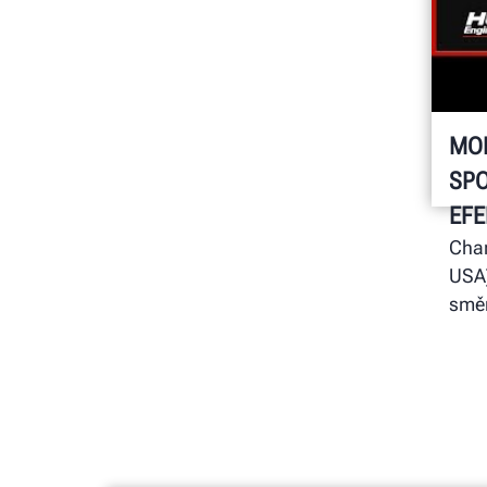
MO
SPO
EFE
Char
USA)
směn