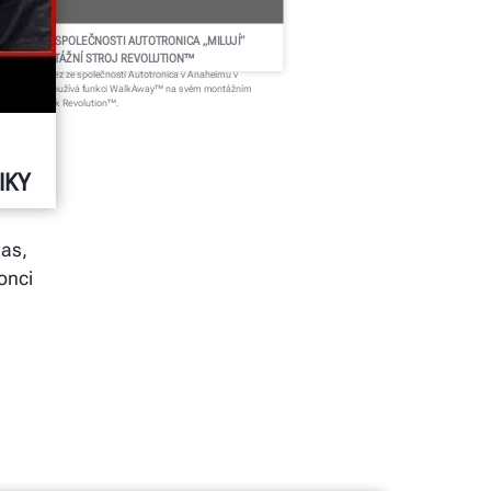
RACOVNÍCI SPOLEČNOSTI AUTOTRONICA „MILUJÍ“
EJICH MONTÁŽNÍ STROJ REVOLUTION™
thony Ramirez ze společnosti Autotronica v Anaheimu v
lifornii rád používá funkci WalkAway™ na svém montážním
roji pneumatik Revolution™.
IKY
sas,
onci