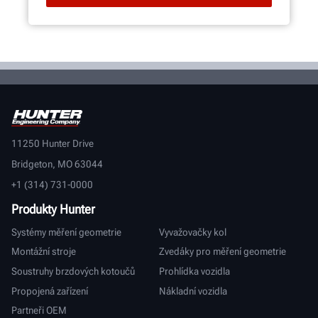
11250 Hunter Drive
Bridgeton, MO 63044
+1 (314) 731-0000
Produkty Hunter
Systémy měření geometrie
Vyvažovačky kol
Montážní stroje
Zvedáky pro měření geometrie
Soustruhy brzdových kotoučů
Prohlídka vozidla
Propojená zařízení
Nákladní vozidla
Partneři OEM