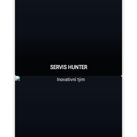
Odborná montáž je součástí
každého systému měření geometrie,
montážního stroje, vyvažovačky kol,
soustruhu brzdových kotoučů a
dalších zařízení.
SERVIS HUNTER
HUNTER MANUFACTURING
Společnost Hunter využívá největší
servisní síť vysoce kvalifikovaných
zástupců v oboru.