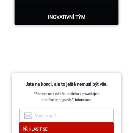
VYŽÁDAT SI SERVISNÍ ZÁSAH
INOVATIVNÍ TÝM
Na začátku stovek patentovaných a
exkluzivních funkcí stojí vývojový
tým strojních, elektro a
softwarových inženýrů.
Jste na konci, ale to ještě nemusí být vše.
Přihlaste se k odběru našeho zpravodaje a
INOVACE A KVALITA
dostávejte nejnovější informace!