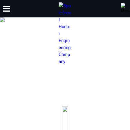
ŠKOLENÍ
PRODUKTY
PODPORA
O SPOLEČNOSTI
VYBAVENÍ HUNTER PRO
NÁKLADNÍ VOZIDLA
Vybavte svůj servis tak, aby zvládl servis užitkových vozidel i
vícenápravových tahačů a návěsů.