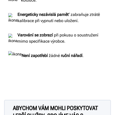
kotouče.
Energeticky nezávislá paměť
zabraňuje ztrátě
kalibrace při vypnutí nebo uložení.
Varování se zobrazí
při pokusu o soustružení
mimo specifikace výrobce.
Není
zapotřebí
žádné
ruční
nářadí
.
ABYCHOM VÁM MOHLI POSKYTOVAT