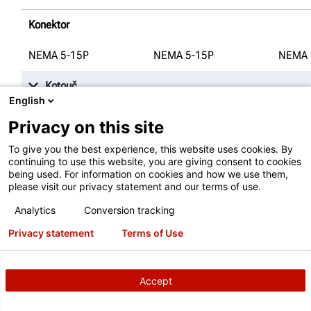
Konektor
NEMA 5-15P
NEMA 5-15P
NEMA 
Kotouč
English
Max. průměr
Privacy on this site
444.5
mm
palců
444.5
mm
palců
444.5
To give you the best experience, this website uses cookies. By
continuing to use this website, you are giving consent to cookies
being used. For information on cookies and how we use them,
Max. tloušťka
please visit our privacy statement and our terms of use.
69.85
mm
69.85
mm
69.85
Analytics
Conversion tracking
Privacy statement
Terms of Use
Max. třecí plocha
93.73
mm
93.73
mm
93.73
Accept
Další informace