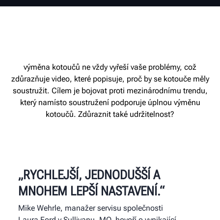
výměna kotoučů ne vždy vyřeší vaše problémy, což
zdůrazňuje video, které popisuje, proč by se kotouče měly
soustružit. Cílem je bojovat proti mezinárodnímu trendu,
který namísto soustružení podporuje úplnou výměnu
kotoučů. Zdůraznit také udržitelnost?
„RYCHLEJŠÍ, JEDNODUŠŠÍ A
MNOHEM LEPŠÍ NASTAVENÍ.“
Mike Wehrle, manažer servisu společnosti
Laura Ford v Sullivanu, MO, hovoří o vynikající