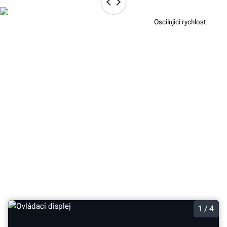
Konstantní rychlost
Oscilující rychlost
ROZHRANÍ S DOTYKOVOU
OBRAZOVKOU UMOŽŇUJE PLNOU
KONTROLU NAD OBRÁBĚNÍM
Volitelné rozhraní s dotykovou obrazovkou umožňuje
okamžitý přístup ke specifikacím kotouče, zobrazení
tloušťky a hloubky řezu, integrovaným provozním
videím a dalším informacím.
1 / 4