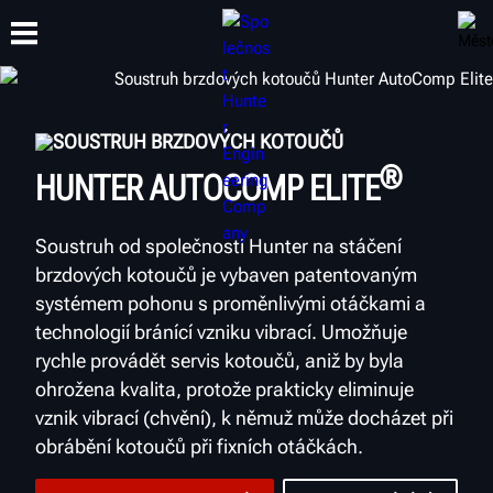
SOUSTRUH BRZDOVÝCH KOTOUČŮ
ŠKOLENÍ
PRODUKTY
PODPORA
O SPOLEČNOSTI
®
HUNTER AUTOCOMP ELITE
Soustruh od společnosti Hunter na stáčení
brzdových kotoučů je vybaven patentovaným
systémem pohonu s proměnlivými otáčkami a
technologií bránící vzniku vibrací. Umožňuje
rychle provádět servis kotoučů, aniž by byla
ohrožena kvalita, protože prakticky eliminuje
vznik vibrací (chvění), k němuž může docházet při
obrábění kotoučů při fixních otáčkách.