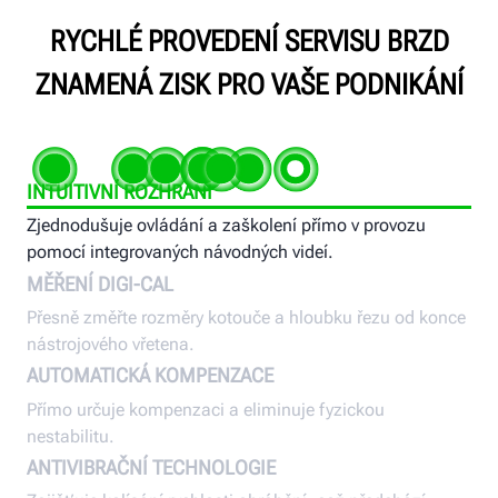
RYCHLÉ PROVEDENÍ SERVISU BRZD
ZNAMENÁ ZISK PRO VAŠE PODNIKÁNÍ
INTUITIVNÍ ROZHRANÍ
Zjednodušuje ovládání a zaškolení přímo v provozu
pomocí integrovaných návodných videí.
MĚŘENÍ DIGI-CAL
Přesně změřte rozměry kotouče a hloubku řezu od konce
nástrojového vřetena.
AUTOMATICKÁ KOMPENZACE
Přímo určuje kompenzaci a eliminuje fyzickou
nestabilitu.
ANTIVIBRAČNÍ TECHNOLOGIE