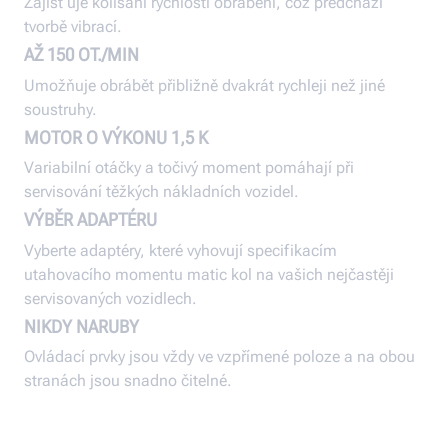
Zajišťuje kolísání rychlosti obrábění, což předchází
tvorbě vibrací.
AŽ 150 OT./MIN
Umožňuje obrábět přibližně dvakrát rychleji než jiné
soustruhy.
MOTOR O VÝKONU 1,5 K
Variabilní otáčky a točivý moment pomáhají při
servisování těžkých nákladních vozidel.
VÝBĚR ADAPTÉRU
Vyberte adaptéry, které vyhovují specifikacím
utahovacího momentu matic kol na vašich nejčastěji
servisovaných vozidlech.
NIKDY NARUBY
Ovládací prvky jsou vždy ve vzpřímené poloze a na obou
stranách jsou snadno čitelné.