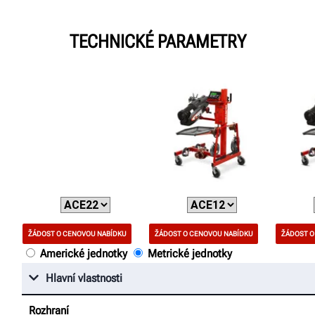
TECHNICKÉ PARAMETRY
ŽÁDOST O CENOVOU NABÍDKU
ŽÁDOST O CENOVOU NABÍDKU
ŽÁDOST O
Americké jednotky
Metrické jednotky
Hlavní vlastnosti
Rozhraní