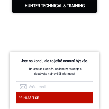
brake lathe and other components.
HUNTER TECHNICAL & TRAINING
LEARN MORE
Hunter deploys the largest technical
& training force of highly-qualified
representatives in the industry.
REQUEST SUPPORT
Jste na konci, ale to ještě nemusí být vše.
Přihlaste se k odběru našeho zpravodaje a
dostávejte nejnovější informace!