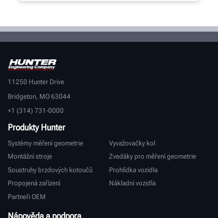
11250 Hunter Drive
Bridgeton, MO 63044
+1 (314) 731-0000
Produkty Hunter
Systémy měření geometrie
Vyvažovačky kol
Montážní stroje
Zvedáky pro měření geometrie
Soustruhy brzdových kotoučů
Prohlídka vozidla
Propojená zařízení
Nákladní vozidla
Partneři OEM
Nápověda a podpora