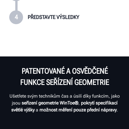
4
PŘEDSTAVTE VÝSLEDKY
PATENTOVANÉ A OSVĚDČENÉ
FUNKCE SEŘÍZENÍ GEOMETRIE
Ušetřete svým technikům čas a úsilí díky funkcím, jako
jsou
seřízení geometrie WinToe®
,
pokrytí specifikací
světlé výšky
a
možnost měření pouze přední nápravy
.