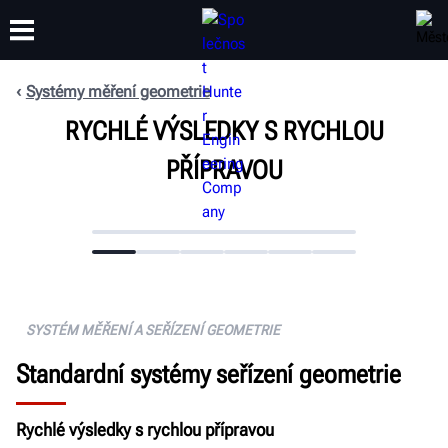
Systémy měření geometrie
RYCHLÉ VÝSLEDKY S RYCHLOU
ŠKOLENÍ
PRODUKTY
PODPORA
O SPOLEČNOSTI
PŘÍPRAVOU
SYSTÉM MĚŘENÍ A SEŘÍZENÍ GEOMETRIE
Standardní systémy seřízení geometrie
Rychlé výsledky s rychlou přípravou