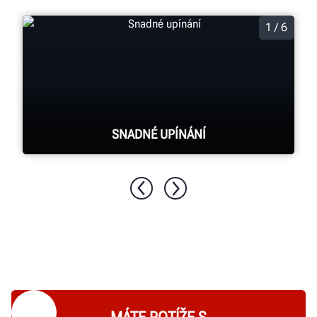
1 / 6
SNADNÉ UPÍNÁNÍ
Pružinová ramena zajištěná palcovým
spínačem drží pneumatiku pro rychlejší
nastavení bez otáčení knoflíku.