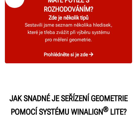
MÁTE POTÍŽE S
ROZHODOVÁNÍM?
Zde je několik tipů
Sestavili jsme seznam několika hledisek,
které je třeba zvážit při výběru systému
pro měření geometrie.
Prohlédněte si je zde
JAK SNADNÉ JE SEŘÍZENÍ GEOMETRIE
®
POMOCÍ SYSTÉMU WINALIGN
LITE?