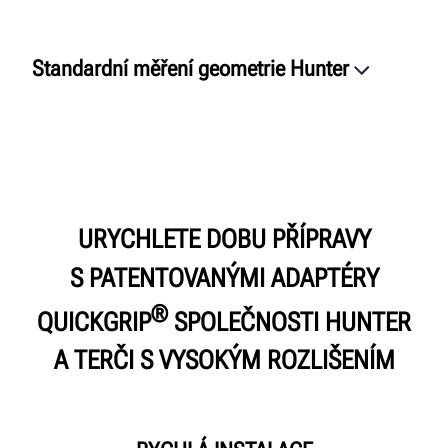
Standardní měření geometrie Hunter
Přehled
QuickGrip
Proces
Funkce
URYCHLETE DOBU PŘÍPRAVY
Konfigurace
Možnosti
S PATENTOVANÝMI ADAPTÉRY
Připojení
®
QUICKGRIP
SPOLEČNOSTI HUNTER
Dokumenty
A TERČI S VYSOKÝM ROZLIŠENÍM
ŽÁDOST O CENOVOU NABÍDKU