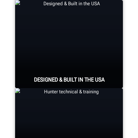
Four precision cameras measure
each wheel using Hunter’s patented
®
QuickGrip
adaptors.
LEARN MORE
DESIGNED & BUILT IN THE USA
Expert assembly goes into each
alignment system, alignment
console, tire changer, balancer,