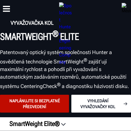
VYVAŽOVAČKA KOL
®
SMARTWEIGHT
ELITE
ŠKOLENÍ
PRODUKTY
PODPORA
O SPOLEČNOSTI
Patentovaný optický systém společnosti Hunter a
®
osvědčená technologie SmartWeight
zajišťují
maximální rychlost a pohodlí při vyvažování s
automatickým zadáváním rozměrů, automatické použití
®
systému CenteringCheck
a diagnostiku házivosti disku.
NAPLÁNUJTE SI BEZPLATNÉ
VYHLEDÁNÍ
PŘEDVEDENÍ
VYVAŽOVAČKY KOL
SmartWeight Elite®