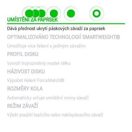
UMÍSTĚNÍ ZA PAPRSEK
Dává přednost ukrytí páskových závaží za paprsek
OPTIMALIZOVÁNO TECHNOLOGIÍ SMARTWEIGHT®
Umožňuje více řešení s jediným závažím
PROFIL DISKU
Vytvoří trojrozměrný model ráfku
HÁZIVOST DISKU
Výpočet řešení ForceMatch®
ROZMĚRY KOLA
Automaticky určuje umístění roviny závaží
REŽIM ZÁVAŽÍ
Výběr použití lepícího nebo naklepávacího závaží