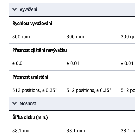
Vyvážení
Rychlost vyvažování
300 rpm
300 rpm
300 r
Přesnost zjištění nevývažku
± 0.01
± 0.01
± 0.01
Přesnost umístění
512 positions, ± 0.35°
512 positions, ± 0.35°
512 po
Nosnost
Šířka disku (min.)
38.1
mm
38.1
mm
38.1