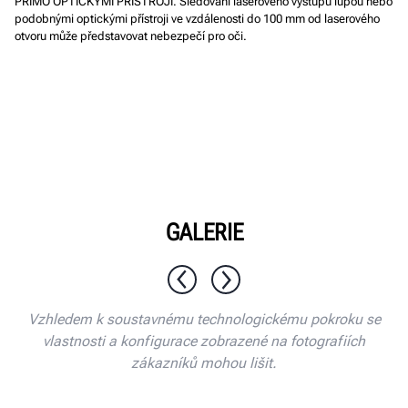
PŘÍMO OPTICKÝMI PŘÍSTROJI
.
Sledování laserového výstupu lupou nebo
podobnými optickými přístroji ve vzdálenosti do 100 mm od laserového
otvoru může představovat nebezpečí pro oči.
GALERIE
1 / 8
Vzhledem k soustavnému technologickému pokroku se
vlastnosti a konfigurace zobrazené na fotografiích
zákazníků mohou lišit.