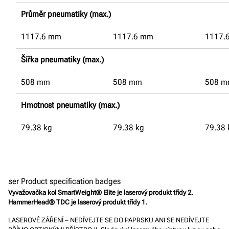
Průměr pneumatiky (max.)
1117.6
mm
1117.6
mm
1117.
Šířka pneumatiky (max.)
508
mm
508
mm
508
m
Hmotnost pneumatiky (max.)
79.38
kg
79.38
kg
79.38
Vyvažovačka kol SmartWeight® Elite je laserový produkt třídy 2
.
HammerHead® TDC je laserový produkt třídy 1
.
LASEROVÉ ZÁŘENÍ – NEDÍVEJTE SE DO PAPRSKU ANI SE NEDÍVEJTE