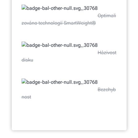
Optimali
zováno technologií SmartWeight®
Házivost
disku
Bezchyb
nost