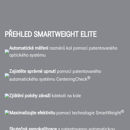
Přehled
Tech
Funkce
Připojení
PŘEHLED SMARTWEIGHT ELITE
Technické parametry
Automatické měření
rozměrů kol pomocí patentovaného
FAQ
optického systému
Dokumenty
Zajistěte správné upnutí
pomocí patentovaného
ŽÁDOST O CENOVOU NABÍDKU
®
automatického systému CenteringCheck
Zjištění polohy závaží
kdekoli na kole
®
Maximalizujte efektivitu
pomocí technologie SmartWeight
Skutečná samokalibrace
s patentovanou automatickou