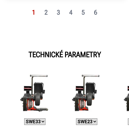
1
2
3
4
5
6
TECHNICKÉ PARAMETRY