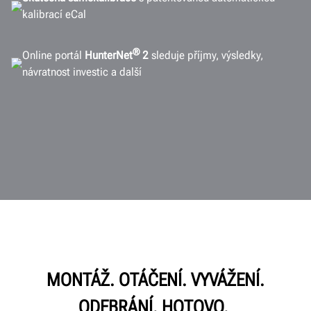
kalibrací eCal
®
Online portál
HunterNet
2
sleduje příjmy, výsledky,
návratnost investic a další
MONTÁŽ. OTÁČENÍ. VYVÁŽENÍ.
ODEBRÁNÍ. HOTOVO.