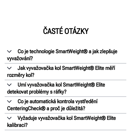
ČASTÉ OTÁZKY
Co je technologie SmartWeight® a jak zlepšuje
vyvažování?
Jak vyvažovačka kol SmartWeight® Elite měří
rozměry kol?
Umí vyvažovačka kol SmartWeight® Elite
detekovat problémy s ráfky?
Co je automatická kontrola vystředění
CenteringCheck® a proč je důležitá?
Vyžaduje vyvažovačka kol SmartWeight® Elite
kalibraci?