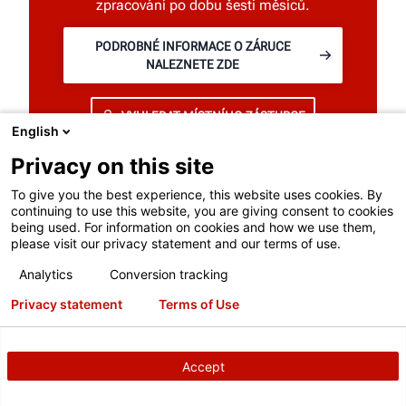
zpracování po dobu šesti měsíců.
PODROBNÉ INFORMACE O ZÁRUCE
NALEZNETE ZDE
VYHLEDAT MÍSTNÍHO ZÁSTUPCE
English
Privacy on this site
To give you the best experience, this website uses cookies. By
continuing to use this website, you are giving consent to cookies
being used. For information on cookies and how we use them,
please visit our privacy statement and our terms of use.
Analytics
Conversion tracking
Privacy statement
Terms of Use
NAVRŽENO A VYROBENO V USA
Accept
Od surové oceli po hotový produkt. Při
výběru společnosti Hunter investujete do