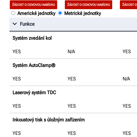
ŽÁDOST O CENOVOU NABÍDKU
ŽÁDOST O CENOVOU NABÍDKU
ŽÁDOST O
Americké jednotky
Metrické jednotky
Funkce
Systém zvedání kol
YES
N/A
YES
Systém AutoClamp®
YES
YES
N/A
Laserový systém TDC
YES
YES
YES
Inkoustový tisk s úložným zařízením
YES
YES
YES