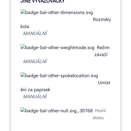
JINÉ VYVAŽOVAČKY
Rozměry
kola
MANUÁLNÍ
Režim
závaží
MANUÁLNÍ
Umíst
ění za paprsek
MANUÁLNÍ
Profil
disku