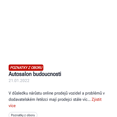
POZNATKY Z OBORU
Autosalon budoucnosti
21.01.2022
V důsledku nárůstu online prodejů vozidel a problémů v
dodavatelském řetězci mají prodejci stále víc
Zjistit
více
Poznatky z oboru