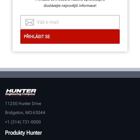
dostávejte nejnovější informace!
11250 Hunter Drive
Bridgeton, MO 63044
+1 (314) 731-0000
Produkty Hunter