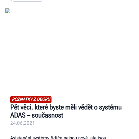
POZNATKY Z OBORU
Pět věcí, které byste měli vědět o systému
ADAS – současnost
24.06.2021
Asistenční systémy řidiče nejsou nové, ale jsou