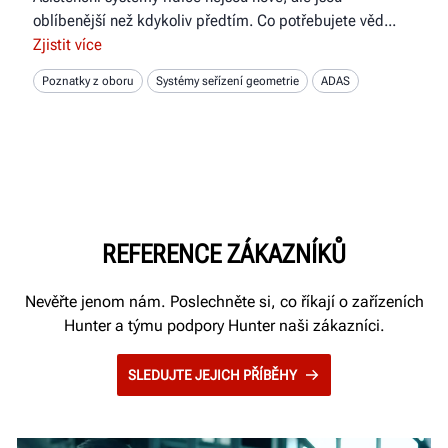
oblíbenější než kdykoliv předtím. Co potřebujete věd
Zjistit více
Poznatky z oboru
Systémy seřízení geometrie
ADAS
REFERENCE ZÁKAZNÍKŮ
Nevěřte jenom nám. Poslechněte si, co říkají o zařízeních
Hunter a týmu podpory Hunter naši zákazníci.
SLEDUJTE JEJICH PŘÍBĚHY