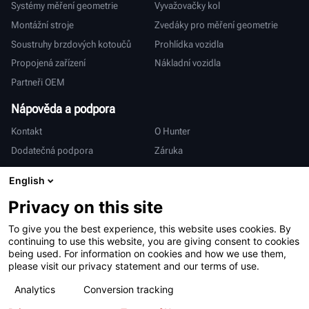
Systémy měření geometrie
Vyvažovačky kol
Montážní stroje
Zvedáky pro měření geometrie
Soustruhy brzdových kotoučů
Prohlídka vozidla
Propojená zařízení
Nákladní vozidla
Partneři OEM
Nápověda a podpora
Kontakt
O Hunter
Dodatečná podpora
Záruka
Mezinárodní
English
Prodej a servis
Deutsch
Privacy on this site
亨特中国
To give you the best experience, this website uses cookies. By
continuing to use this website, you are giving consent to cookies
being used. For information on cookies and how we use them,
please visit our privacy statement and our terms of use.
Analytics
Conversion tracking