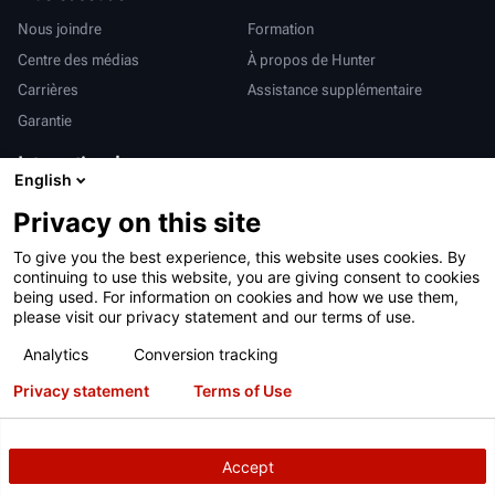
Nous joindre
Formation
Centre des médias
À propos de Hunter
Carrières
Assistance supplémentaire
Garantie
International
English
Ventes et services
Deutsch
Privacy on this site
亨特中国
To give you the best experience, this website uses cookies. By
continuing to use this website, you are giving consent to cookies
being used. For information on cookies and how we use them,
please visit our privacy statement and our terms of use.
Analytics
Conversion tracking
Conditions d’utilisation
Déclaration de confidentialité
Privacy statement
Terms of Use
Proposition 65 de Californie
Système RAPI
Brevets
Connexion
Accept
Copyright
© 2026 Hunter Engineering Company.
Tous droits réservés.