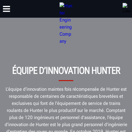
FORMATION
PRODUITS
ASSISTANCE
À PROPOS
ÉQUIPE D’INNOVATION HUNTER
L’équipe d’innovation maintes fois récompensée de Hunter est
responsable de centaines de caractéristiques brevetées et
exclusives qui font de l’équipement de service de trains
roulants de Hunter le plus productif sur le marché. Comptant
plus de 120 ingénieurs et personnel d’assistance, l’équipe
d’innovation de Hunter est le plus grand personnel d’ingénierie
d’entretien des roues au monde. En octobre 2019, Hunter est